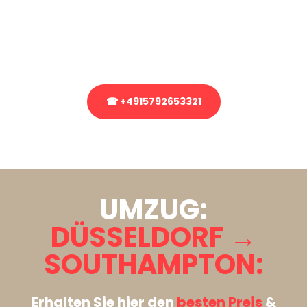
Sie haben Fragen zu Ihrem Transport oder benötigen eine Beratung
bezüglich Ihres Umzug?
Rufen Sie uns gerne an, unser Team aus Experten freut sich, Ihnen
kostenlos weiterzuhelfen!
☎ +4915792653321
Stattdessen eine unverbindliche Anfrage senden
UMZUG:
DÜSSELDORF →
SOUTHAMPTON:
Erhalten Sie hier den
besten Preis
&