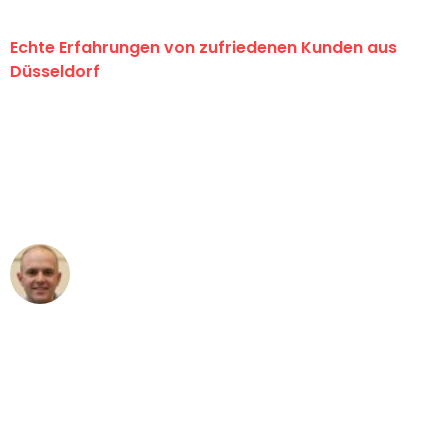
Echte Erfahrungen von zufriedenen Kunden aus
Düsseldorf
"Erste Klasse! Ein großes Dankeschön
an das gesamte Team von Heinz
Umzugsservice für ihren
außergewöhnlichen Service!"
Frederik F.
Umzug in Düsseldorf
"Besser hätte ich mir den Umzug von
Düsseldorf nach Wien nicht vorstellen
können - DANKE!"