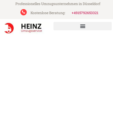
Professionelles Umzugsunternehmen in Düsseldorf
Kostenlose Beratung:
+4915792653321
Heinz Umzugsservice aus Düsseldorf
Umzug Düsseldorf Swindon
Günstiger Umzug Düsseldorf Swindon (ab
199€)
Express-Abwicklung in unter 24 Stunden!
Über 15 Jahre Erfahrung mit Umzügen!
Angebot erhalten in unter 30 Minuten!