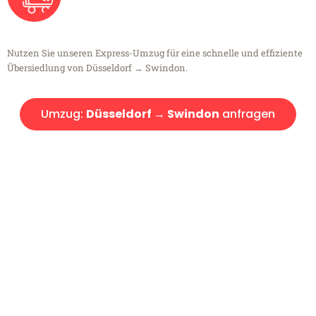
Nutzen Sie unseren Express-Umzug für eine schnelle und effiziente
Übersiedlung von Düsseldorf → Swindon.
Umzug:
Düsseldorf → Swindon
anfragen
Kostenlose Beratung!
Sie haben Fragen?
Sie haben Fragen zu Ihrem Transport oder benötigen eine Beratung
bezüglich Ihres Umzug?
Rufen Sie uns gerne an, unser Team aus Experten freut sich, Ihnen
kostenlos weiterzuhelfen!