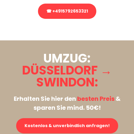
☎ +4915792653321
Stattdessen eine unverbindliche Anfrage senden
UMZUG:
DÜSSELDORF →
SWINDON:
Erhalten Sie hier den
besten Preis
&
sparen Sie mind. 50€!
Kostenlos & unverbindlich anfragen!