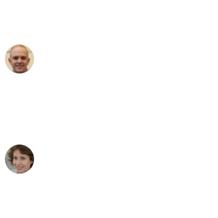
Umzugsservice für ihren
außergewöhnlichen Service!"
Frederik F.
Umzug in Düsseldorf
"Besser hätte ich mir den Umzug von
Düsseldorf nach Wien nicht vorstellen
können - DANKE!"
Maria W
Umzug von Düsseldorf nach Wien
"Mein Klavier kam in unter 24 Stunden
ohne einen Kratzer an - ein