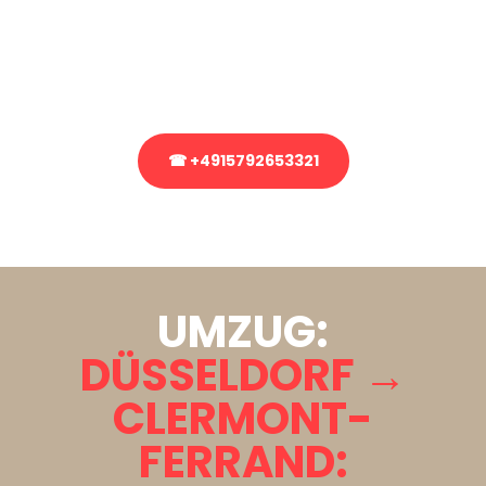
Sie haben Fragen zu Ihrem Transport oder benötigen eine Beratung
bezüglich Ihres Umzug?
Rufen Sie uns gerne an, unser Team aus Experten freut sich, Ihnen
kostenlos weiterzuhelfen!
☎ +4915792653321
Stattdessen eine unverbindliche Anfrage senden
UMZUG:
DÜSSELDORF →
CLERMONT-
FERRAND: