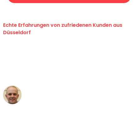
Echte Erfahrungen von zufriedenen Kunden aus
Düsseldorf
"Erste Klasse! Ein großes Dankeschön
an das gesamte Team von Heinz
Umzugsservice für ihren
außergewöhnlichen Service!"
Frederik F.
Umzug in Düsseldorf
"Besser hätte ich mir den Umzug von
Düsseldorf nach Wien nicht vorstellen