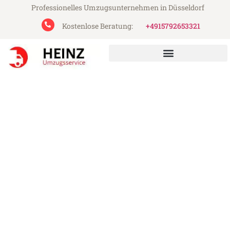
Professionelles Umzugsunternehmen in Düsseldorf
Kostenlose Beratung:
+4915792653321
Heinz Umzugsservice aus Düsseldorf
Umzug Düsseldorf
Clermont-Ferrand
Günstiger Umzug Düsseldorf Clermont-
Ferrand (ab 199€)
Express-Abwicklung in unter 24 Stunden!
Über 15 Jahre Erfahrung mit Umzügen!