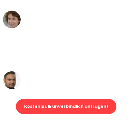
können - DANKE!"
Maria W
Umzug von Düsseldorf nach Wien
"Mein Klavier kam in unter 24 Stunden
ohne einen Kratzer an - ein
erstklassiger Service!"
Ümit Y.
Klaviertransport in Düsseldorf
Kostenlos & unverbindlich anfragen!
Jetzt anfragen und der nächste glückliche Kunde werden. Alle
Umzugsanfragen sind zu
100% kostenlos & unverbindlich!