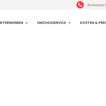
Kostenlose 
NTERNEHMEN
UMZUGSSERVICE
KOSTEN & PREI
dorf Lyon
yon (ab 199€)