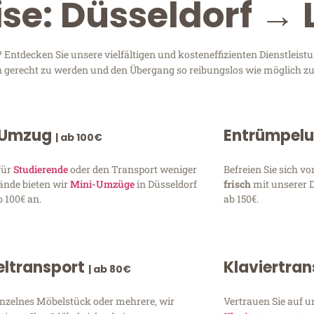
ise: Düsseldorf →
Entdecken Sie unsere vielfältigen und kosteneffizienten Dienstleis
sen gerecht zu werden und den Übergang so reibungslos wie möglich zu
 Umzug
Entrümpel
| ab 100€
für
Studierende
oder den Transport weniger
Befreien Sie sich 
ände bieten wir
Mini-Umzüge
in Düsseldorf
frisch
mit unserer 
 100€ an.
ab 150€.
ltransport
Klaviertra
| ab 80€
inzelnes Möbelstück oder mehrere, wir
Vertrauen Sie auf u