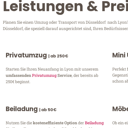
Leistungen & Pre
Planen Sie einen Umzug oder Transport von Düsseldorf nach Lyon? 
Düsseldorf, die speziell darauf ausgerichtet sind, Ihren Bedürfnis
Privatumzug
Mini
| ab 250€
Starten Sie Ihren Neuanfang in Lyon mit unserem
Perfekt 
Gegenst
umfassenden
Privatumzug
Service
, der bereits ab
schon ab
250€ beginnt.
Beiladung
Möbe
| ab 50€
Nutzen Sie die
kosteneffiziente Option
der
Beiladung
Ob ein e