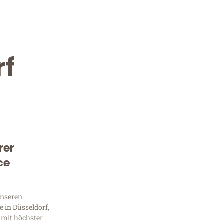
rf
rer
Kostenlose Beratung!
ce
Sie 
unseren
Frag
 in Düsseldorf,
 mit höchster