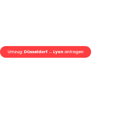
Express-Abwicklung in unter 2
Über 15 Jahre Erfahrung mit 
Angebot erhalten in unter 30 
Umzug:
Düsseldorf → Lyon
anfragen
Alle Umzugsanfragen sind zu 100% kostenlos & unverbind