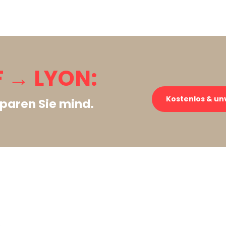
 → LYON:
Kostenlos & un
paren Sie mind.