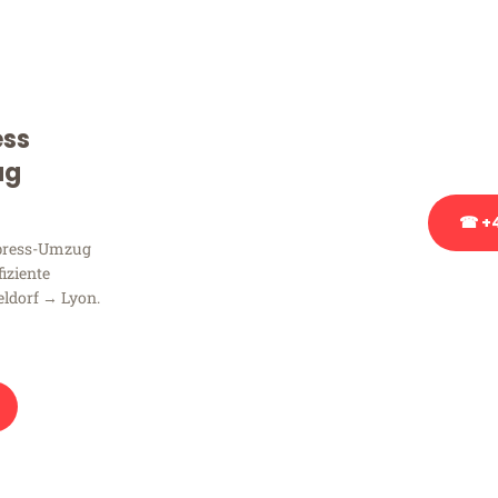
Sie haben Fragen zu Ihrem
Beratung bezüglich Ihres
Rufen Sie uns gerne an, un
ess
Ihnen kostenlos weiterzuh
ug
☎ +4
xpress-Umzug
fiziente
Stattdessen eine u
ldorf → Lyon.