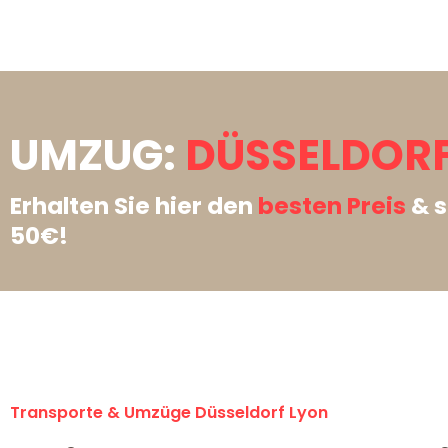
UMZUG:
DÜSSELDORF
Erhalten Sie hier den
besten Preis
& s
50€!
Transporte & Umzüge Düsseldorf Lyon