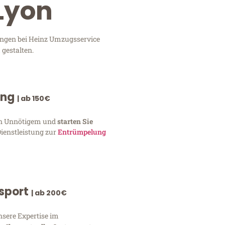
 Lyon
tungen bei Heinz Umzugsservice
 gestalten.
ung
| ab 150€
von Unnötigem und
starten Sie
Dienstleistung zur
Entrümpelung
nsport
| ab 200€
nsere Expertise im