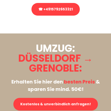
☎ +4915792653321
Stattdessen eine unverbindliche Anfrage senden
UMZUG:
DÜSSELDORF →
GRENOBLE:
Erhalten Sie hier den
besten Preis
&
sparen Sie mind. 50€!
Kostenlos & unverbindlich anfragen!