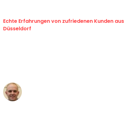
Echte Erfahrungen von zufriedenen Kunden aus
Düsseldorf
"Erste Klasse! Ein großes Dankeschön
an das gesamte Team von Heinz
Umzugsservice für ihren
außergewöhnlichen Service!"
Frederik F.
Umzug in Düsseldorf
"Besser hätte ich mir den Umzug von
Düsseldorf nach Wien nicht vorstellen
können - DANKE!"