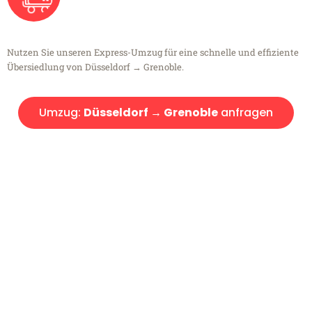
Nutzen Sie unseren Express-Umzug für eine schnelle und effiziente
Übersiedlung von Düsseldorf → Grenoble.
Umzug:
Düsseldorf → Grenoble
anfragen
Kostenlose Beratung!
Sie haben Fragen?
Sie haben Fragen zu Ihrem Transport oder benötigen eine Beratung
bezüglich Ihres Umzug?
Rufen Sie uns gerne an, unser Team aus Experten freut sich, Ihnen
kostenlos weiterzuhelfen!