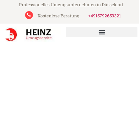
Professionelles Umzugsunternehmen in Düsseldorf
Kostenlose Beratung:
+4915792653321
Heinz Umzugsservice aus Düsseldorf
Umzug Düsseldorf Grenoble
Günstiger Umzug Düsseldorf Grenoble (ab
199€)
Express-Abwicklung in unter 24 Stunden!
Über 15 Jahre Erfahrung mit Umzügen!
Angebot erhalten in unter 30 Minuten!