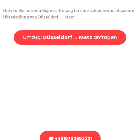
Nutzen Sie unseren Express-Umzug für eine schnelle und effiziente
Übersiedlung von Düsseldorf → Metz.
Umzug:
Düsseldorf → Metz
anfragen
Kostenlose Beratung!
Sie haben Fragen?
Sie haben Fragen zu Ihrem Transport oder benötigen eine Beratung
bezüglich Ihres Umzug?
Rufen Sie uns gerne an, unser Team aus Experten freut sich, Ihnen
kostenlos weiterzuhelfen!
☎ +4915792653321