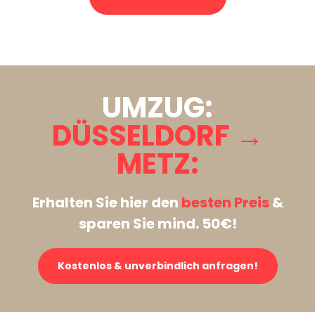
Stattdessen eine unverbindliche Anfrage senden
UMZUG:
DÜSSELDORF →
METZ:
Erhalten Sie hier den
besten Preis
&
sparen Sie mind. 50€!
Kostenlos & unverbindlich anfragen!