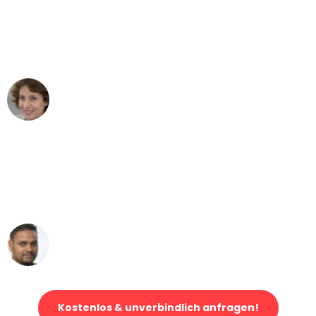
"Besser hätte ich mir den Umzug von
Düsseldorf nach Wien nicht vorstellen
können - DANKE!"
Maria W
Umzug von Düsseldorf nach Wien
"Mein Klavier kam in unter 24 Stunden
ohne einen Kratzer an - ein
erstklassiger Service!"
Ümit Y.
Klaviertransport in Düsseldorf
Kostenlos & unverbindlich anfragen!