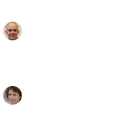
Umzugsservice für ihren
außergewöhnlichen Service!"
Frederik F.
Umzug in Düsseldorf
"Besser hätte ich mir den Umzug von
Düsseldorf nach Wien nicht vorstellen
können - DANKE!"
Maria W
Umzug von Düsseldorf nach Wien
"Mein Klavier kam in unter 24 Stunden
ohne einen Kratzer an - ein
erstklassiger Service!"