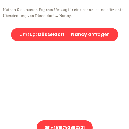
Nutzen Sie unseren Express-Umzug für eine schnelle und effiziente
Übersiedlung von Düsseldorf → Nancy.
Umzug:
Düsseldorf → Nancy
anfragen
Kostenlose Beratung!
Sie haben Fragen?
Sie haben Fragen zu Ihrem Transport oder benötigen eine Beratung
bezüglich Ihres Umzug?
Rufen Sie uns gerne an, unser Team aus Experten freut sich, Ihnen
kostenlos weiterzuhelfen!
☎ +4915792653321