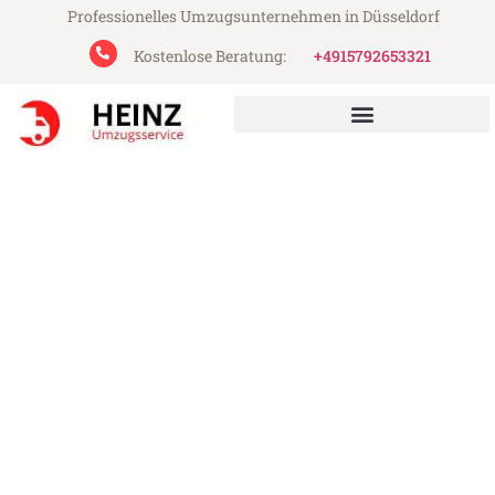
Professionelles Umzugsunternehmen in Düsseldorf
Kostenlose Beratung:
+4915792653321
Heinz Umzugsservice aus Düsseldorf
Umzug Düsseldorf Nancy
Günstiger Umzug Düsseldorf Nancy (ab
199€)
Express-Abwicklung in unter 24 Stunden!
Über 15 Jahre Erfahrung mit Umzügen!
Angebot erhalten in unter 30 Minuten!