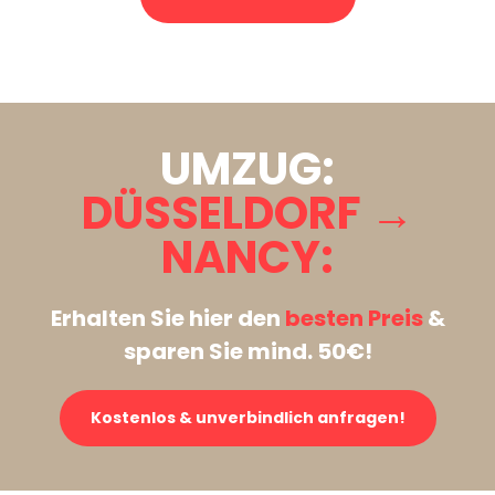
Stattdessen eine unverbindliche Anfrage senden
UMZUG:
DÜSSELDORF →
NANCY:
Erhalten Sie hier den
besten Preis
&
sparen Sie mind. 50€!
Kostenlos & unverbindlich anfragen!