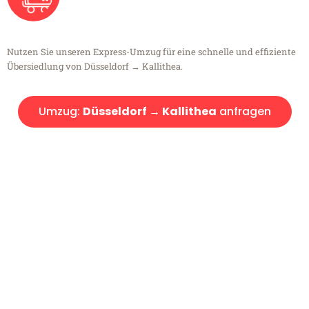
Nutzen Sie unseren Express-Umzug für eine schnelle und effiziente
Übersiedlung von Düsseldorf → Kallithea.
Umzug:
Düsseldorf → Kallithea
anfragen
Kostenlose Beratung!
Sie haben Fragen?
Sie haben Fragen zu Ihrem Transport oder benötigen eine Beratung
bezüglich Ihres Umzug?
Rufen Sie uns gerne an, unser Team aus Experten freut sich, Ihnen
kostenlos weiterzuhelfen!