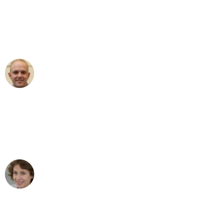
an das gesamte Team von Heinz
Umzugsservice für ihren
außergewöhnlichen Service!"
Frederik F.
Umzug in Düsseldorf
"Besser hätte ich mir den Umzug von
Düsseldorf nach Wien nicht vorstellen
können - DANKE!"
Maria W
Umzug von Düsseldorf nach Wien
"Mein Klavier kam in unter 24 Stunden