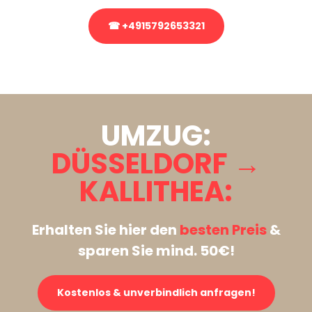
☎ +4915792653321
Stattdessen eine unverbindliche Anfrage senden
UMZUG:
DÜSSELDORF →
KALLITHEA:
Erhalten Sie hier den
besten Preis
&
sparen Sie mind. 50€!
Kostenlos & unverbindlich anfragen!