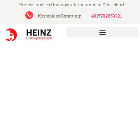
Professionelles Umzugsunternehmen in Düsseldorf
Kostenlose Beratung:
+4915792653321
Heinz Umzugsservice aus Düsseldorf
Umzug Düsseldorf Kallithea
Günstiger Umzug Düsseldorf Kallithea (ab
199€)
Express-Abwicklung in unter 24 Stunden!
Über 15 Jahre Erfahrung mit Umzügen!
Angebot erhalten in unter 30 Minuten!