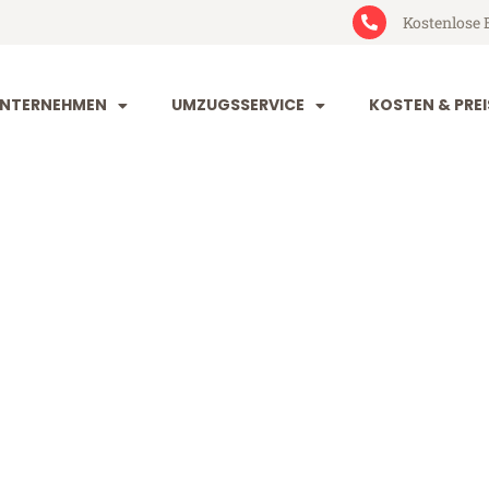
Kostenlose 
NTERNEHMEN
UMZUGSSERVICE
KOSTEN & PREI
dorf Athen
then (ab 199€)