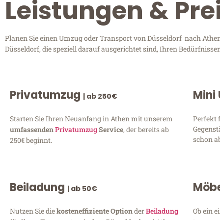
Leistungen & Pre
Planen Sie einen Umzug oder Transport von Düsseldorf nach Athen?
Düsseldorf, die speziell darauf ausgerichtet sind, Ihren Bedürfnis
Privatumzug
Mini
| ab 250€
Starten Sie Ihren Neuanfang in Athen mit unserem
Perfekt 
Gegenst
umfassenden
Privatumzug
Service
, der bereits ab
schon ab
250€ beginnt.
Beiladung
Möbe
| ab 50€
Nutzen Sie die
kosteneffiziente Option
der
Beiladung
Ob ein e