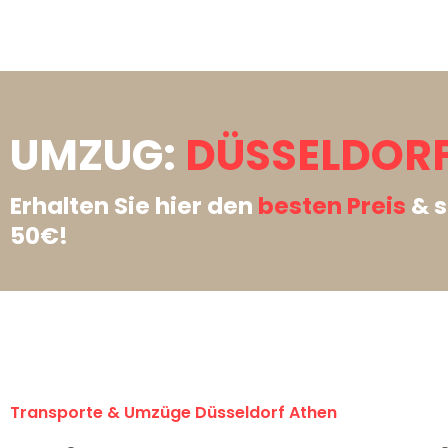
UMZUG:
DÜSSELDORF
Erhalten Sie hier den
besten Preis
& s
50€!
Transporte & Umzüge Düsseldorf Athen