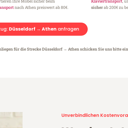
tieren Ihre Möbel sicher beim
Klaviertransport
, 
ansport
nach Athen preiswert ab 80€.
sicher
ab 200€ zu be
ug:
Düsseldorf → Athen
anfragen
liegen für die Strecke Düsseldorf → Athen schicken Sie uns bitte ei
Unverbindlichen Kostenvora