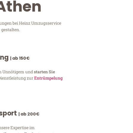
 Athen
stungen bei Heinz Umzugsservice
 gestalten.
ung
| ab 150€
von Unnötigem und
starten Sie
Dienstleistung zur
Entrümpelung
nsport
| ab 200€
nsere Expertise im