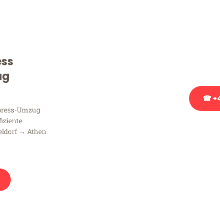
Sie haben Fragen zu Ihrem
Beratung bezüglich Ihres
Rufen Sie uns gerne an, un
ess
Ihnen kostenlos weiterzuh
ug
☎ +4
xpress-Umzug
fiziente
Stattdessen eine u
ldorf → Athen.