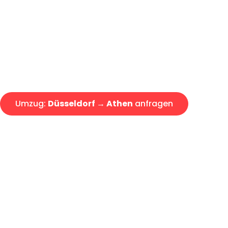
Express-Abwicklung in unter 2
Über 15 Jahre Erfahrung mit 
Angebot erhalten in unter 30 
Umzug:
Düsseldorf → Athen
anfragen
Alle Umzugsanfragen sind zu 100% kostenlos & unverbind