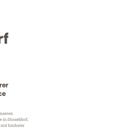
rf
rer
Kostenlose Beratung!
ce
Sie 
unseren
Frag
 in Düsseldorf,
 mit höchster