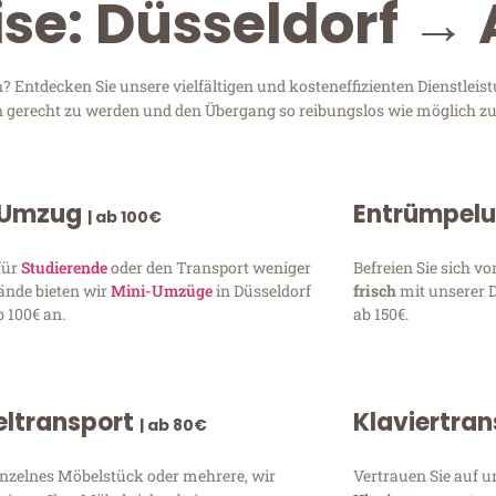
ise: Düsseldorf →
 Entdecken Sie unsere vielfältigen und kosteneffizienten Dienstlei
sen gerecht zu werden und den Übergang so reibungslos wie möglich zu
 Umzug
Entrümpel
| ab 100€
für
Studierende
oder den Transport weniger
Befreien Sie sich 
ände bieten wir
Mini-Umzüge
in Düsseldorf
frisch
mit unserer 
 100€ an.
ab 150€.
ltransport
Klaviertra
| ab 80€
inzelnes Möbelstück oder mehrere, wir
Vertrauen Sie auf u