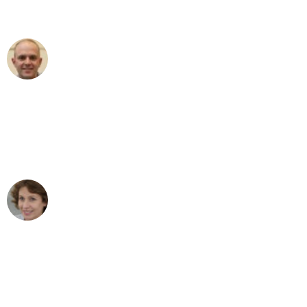
außergewöhnlichen Service!"
Frederik F.
Umzug in Düsseldorf
"Besser hätte ich mir den Umzug von
Düsseldorf nach Wien nicht vorstellen
können - DANKE!"
Maria W
Umzug von Düsseldorf nach Wien
"Mein Klavier kam in unter 24 Stunden
ohne einen Kratzer an - ein
erstklassiger Service!"