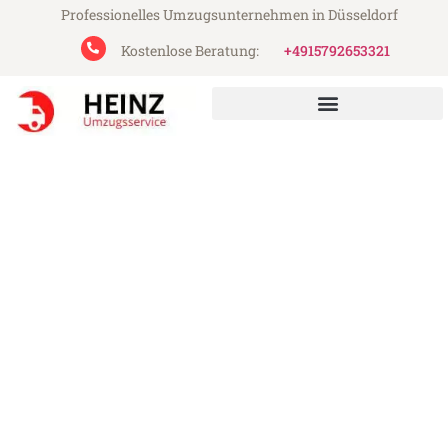
Professionelles Umzugsunternehmen in Düsseldorf
Kostenlose Beratung:
+4915792653321
Heinz Umzugsservice aus Düsseldorf
Umzug Düsseldorf Forli
Günstiger Umzug Düsseldorf Forli (ab
199€)
Express-Abwicklung in unter 24 Stunden!
Über 15 Jahre Erfahrung mit Umzügen!
Angebot erhalten in unter 30 Minuten!