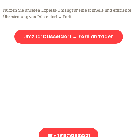
Nutzen Sie unseren Express-Umzug für eine schnelle und effiziente
Übersiedlung von Düsseldorf → Forli.
Umzug:
Düsseldorf → Forli
anfragen
Kostenlose Beratung!
Sie haben Fragen?
Sie haben Fragen zu Ihrem Transport oder benötigen eine Beratung
bezüglich Ihres Umzug?
Rufen Sie uns gerne an, unser Team aus Experten freut sich, Ihnen
kostenlos weiterzuhelfen!
☎ +4915792653321