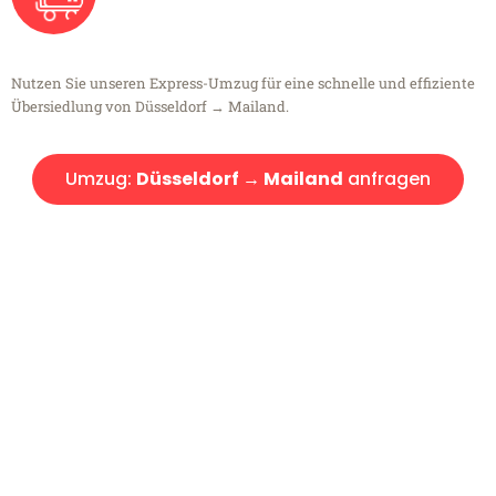
Nutzen Sie unseren Express-Umzug für eine schnelle und effiziente
Übersiedlung von Düsseldorf → Mailand.
Umzug:
Düsseldorf → Mailand
anfragen
Kostenlose Beratung!
Sie haben Fragen?
Sie haben Fragen zu Ihrem Transport oder benötigen eine Beratung
bezüglich Ihres Umzug?
Rufen Sie uns gerne an, unser Team aus Experten freut sich, Ihnen
kostenlos weiterzuhelfen!