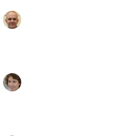
Frederik F.
Umzug in Düsseldorf
"Besser hätte ich mir den Umzug von
Düsseldorf nach Wien nicht vorstellen
können - DANKE!"
Maria W
Umzug von Düsseldorf nach Wien
"Mein Klavier kam in unter 24 Stunden
ohne einen Kratzer an - ein
erstklassiger Service!"