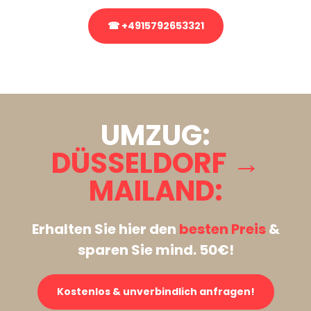
☎ +4915792653321
Stattdessen eine unverbindliche Anfrage senden
UMZUG:
DÜSSELDORF →
MAILAND:
Erhalten Sie hier den
besten Preis
&
sparen Sie mind. 50€!
Kostenlos & unverbindlich anfragen!