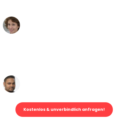
können - DANKE!"
Maria W
Umzug von Düsseldorf nach Wien
"Mein Klavier kam in unter 24 Stunden
ohne einen Kratzer an - ein
erstklassiger Service!"
Ümit Y.
Klaviertransport in Düsseldorf
Kostenlos & unverbindlich anfragen!
Jetzt anfragen und der nächste glückliche Kunde werden. Alle