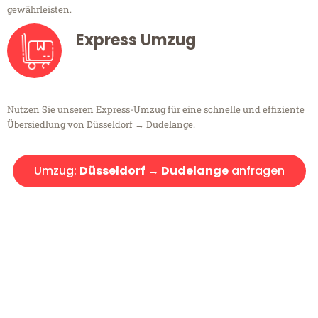
gewährleisten.
Express Umzug
Nutzen Sie unseren Express-Umzug für eine schnelle und effiziente
Übersiedlung von Düsseldorf → Dudelange.
Umzug:
Düsseldorf → Dudelange
anfragen
Kostenlose Beratung!
Sie haben Fragen?
Sie haben Fragen zu Ihrem Transport oder benötigen eine Beratung
bezüglich Ihres Umzug?