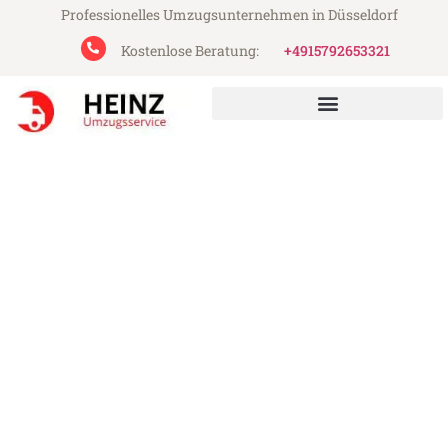
Professionelles Umzugsunternehmen in Düsseldorf
Kostenlose Beratung:
+4915792653321
Heinz Umzugsservice aus Düsseldorf
Umzug Düsseldorf
Dudelange
Günstiger Umzug Düsseldorf Dudelange
(ab 199€)
Express-Abwicklung in unter 24 Stunden!
Über 15 Jahre Erfahrung mit Umzügen!