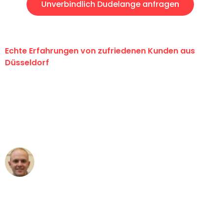
Unverbindlich Dudelange anfragen
Echte Erfahrungen von zufriedenen Kunden aus
Düsseldorf
"Erste Klasse! Ein großes Dankeschön
an das gesamte Team von Heinz
Umzugsservice für ihren
außergewöhnlichen Service!"
Frederik F.
Umzug in Düsseldorf
"Besser hätte ich mir den Umzug von
Düsseldorf nach Wien nicht vorstellen