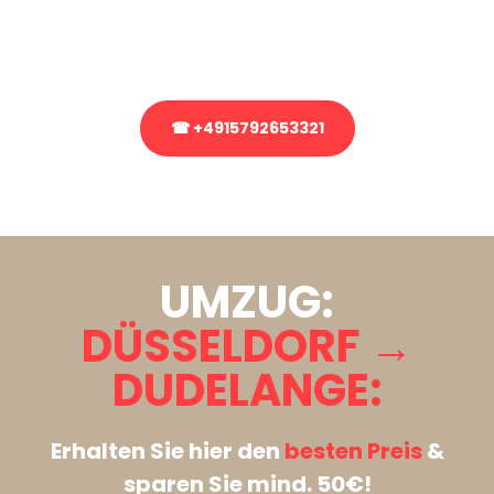
Rufen Sie uns gerne an, unser Team aus Experten freut sich, Ihnen
kostenlos weiterzuhelfen!
☎ +4915792653321
Stattdessen eine unverbindliche Anfrage senden
UMZUG:
DÜSSELDORF →
DUDELANGE:
Erhalten Sie hier den
besten Preis
&
sparen Sie mind. 50€!