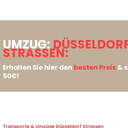
UMZUG:
DÜSSELDOR
STRASSEN:
Erhalten Sie hier den
besten Preis
& s
50€!
Transporte & Umzüge Düsseldorf Strassen