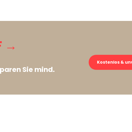
F →
Kostenlos & un
paren Sie mind.