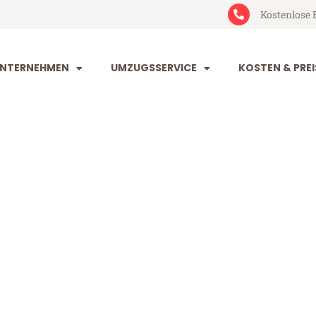
Kostenlose 
NTERNEHMEN
UMZUGSSERVICE
KOSTEN & PREI
orf Strassen
trassen (ab 199€)