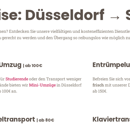
ise: Düsseldorf →
en? Entdecken Sie unsere vielfältigen und kosteneffizienten Dienst
sen gerecht zu werden und den Übergang so reibungslos wie möglich zu
 Umzug
Entrümpel
| ab 100€
für
Studierende
oder den Transport weniger
Befreien Sie sich 
ände bieten wir
Mini-Umzüge
in Düsseldorf
frisch
mit unserer 
 100€ an.
ab 150€.
ltransport
Klaviertra
| ab 80€