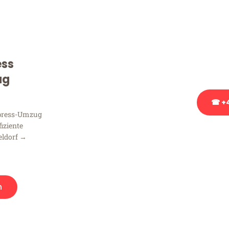
Sie haben Fragen zu Ihrem
Beratung bezüglich Ihres
Rufen Sie uns gerne an, un
ess
Ihnen kostenlos weiterzuh
ug
☎ +4
xpress-Umzug
fiziente
Stattdessen eine u
eldorf →
n