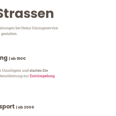
 Strassen
leistungen bei Heinz Umzugsservice
 gestalten.
ung
| ab 150€
von Unnötigem und
starten Sie
Dienstleistung zur
Entrümpelung
nsport
| ab 200€