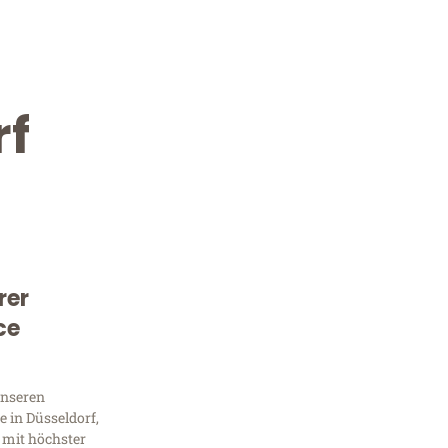
rf
rer
Kostenlose Beratung!
ce
Sie 
unseren
Frag
 in Düsseldorf,
 mit höchster