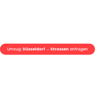
Express-Abwicklung in unter 2
Über 15 Jahre Erfahrung mit 
Angebot erhalten in unter 30 
Umzug:
Düsseldorf → Strassen
anfragen
Alle Umzugsanfragen sind zu 100% kostenlos & unverbind