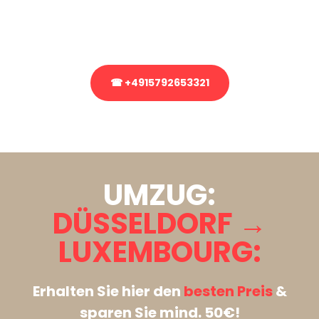
Rufen Sie uns gerne an, unser Team aus Experten freut sich, Ihnen
kostenlos weiterzuhelfen!
☎ +4915792653321
Stattdessen eine unverbindliche Anfrage senden
UMZUG:
DÜSSELDORF →
LUXEMBOURG:
Erhalten Sie hier den
besten Preis
&
sparen Sie mind. 50€!