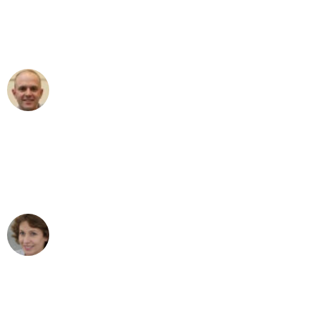
an das gesamte Team von Heinz
Umzugsservice für ihren
außergewöhnlichen Service!"
Frederik F.
Umzug in Düsseldorf
"Besser hätte ich mir den Umzug von
Düsseldorf nach Wien nicht vorstellen
können - DANKE!"
Maria W
Umzug von Düsseldorf nach Wien
"Mein Klavier kam in unter 24 Stunden
ohne einen Kratzer an - ein