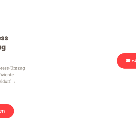
Sie haben Fragen zu Ihrem
Beratung bezüglich Ihres
Rufen Sie uns gerne an, un
ess
Ihnen kostenlos weiterzuh
ug
☎ +4
xpress-Umzug
fiziente
Stattdessen eine u
eldorf →
en