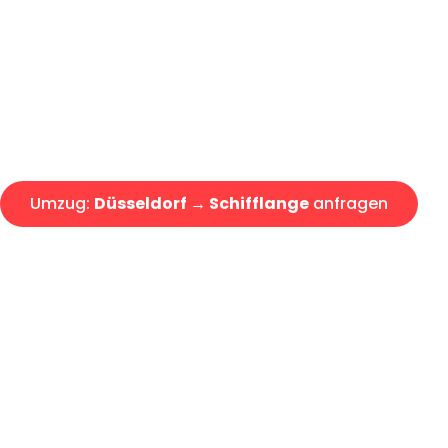
Express-Abwicklung in unter 2
Über 15 Jahre Erfahrung mit 
Angebot erhalten in unter 30 
Umzug:
Düsseldorf → Schifflange
anfragen
Alle Umzugsanfragen sind zu 100% kostenlos & unverbind