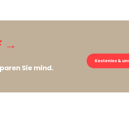
F →
Kostenlos & un
paren Sie mind.