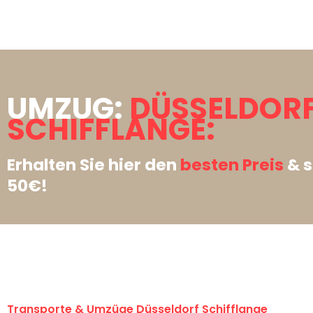
UMZUG:
DÜSSELDOR
SCHIFFLANGE:
Erhalten Sie hier den
besten Preis
& s
50€!
Transporte & Umzüge Düsseldorf Schifflange