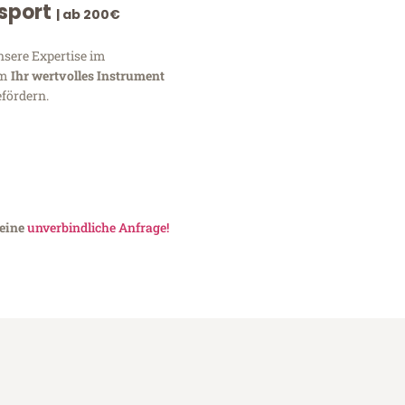
nsport
| ab 200€
nsere Expertise im
um
Ihr wertvolles Instrument
fördern.
 eine
unverbindliche Anfrage!