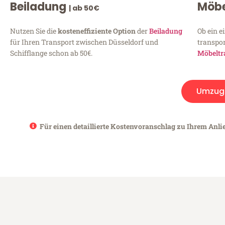
Beiladung
Möbe
| ab 50€
Nutzen Sie die
kosteneffiziente Option
der
Beiladung
Ob ein e
für Ihren Transport zwischen Düsseldorf und
transpor
Schifflange schon ab 50€.
Möbeltr
Umzug
Für einen detaillierte Kostenvoranschlag zu Ihrem Anlie