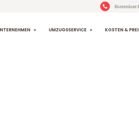
Kostenlose 
NTERNEHMEN
UMZUGSSERVICE
KOSTEN & PREI
orf Schifflan
hifflange (ab 199€)