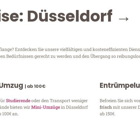
ise: Düsseldorf →
ange? Entdecken Sie unsere vielfältigen und kosteneffizienten Diens
Ihren Bedürfnissen gerecht zu werden und den Übergang so reibungslos
 Umzug
Entrümpel
| ab 100€
für
Studierende
oder den Transport weniger
Befreien Sie sich 
ände bieten wir
Mini-Umzüge
in Düsseldorf
frisch
mit unserer 
 100€ an.
ab 150€.