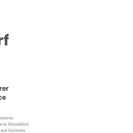
rf
rer
Kostenlose Beratung!
ce
Sie 
unseren
Frag
 in Düsseldorf,
 mit höchster