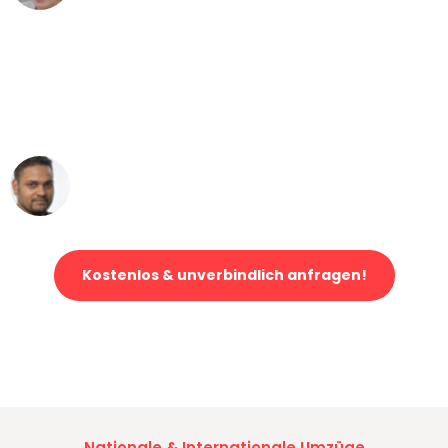
"Mein Klavier kam in unter 24 Stunden
ohne einen Kratzer an - ein
erstklassiger Service!"
Ümit Y.
Klaviertransport in Düsseldorf
Kostenlos & unverbindlich anfragen!
Jetzt anfragen und der nächste glückliche Kunde werden. Alle
Umzugsanfragen sind zu
100% kostenlos & unverbindlich!
Nationale & Internationale Umzüge