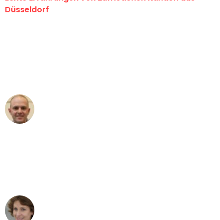
Düsseldorf
"Erste Klasse! Ein großes Dankeschön
an das gesamte Team von Heinz
Umzugsservice für ihren
außergewöhnlichen Service!"
Frederik F.
Umzug in Düsseldorf
"Besser hätte ich mir den Umzug von
Düsseldorf nach Wien nicht vorstellen
können - DANKE!"
Maria W
Umzug von Düsseldorf nach Wien