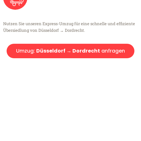
Nutzen Sie unseren Express-Umzug für eine schnelle und effiziente
Übersiedlung von Düsseldorf → Dordrecht.
Umzug:
Düsseldorf → Dordrecht
anfragen
Kostenlose Beratung!
Sie haben Fragen?
Sie haben Fragen zu Ihrem Transport oder benötigen eine Beratung
bezüglich Ihres Umzug?
Rufen Sie uns gerne an, unser Team aus Experten freut sich, Ihnen
kostenlos weiterzuhelfen!