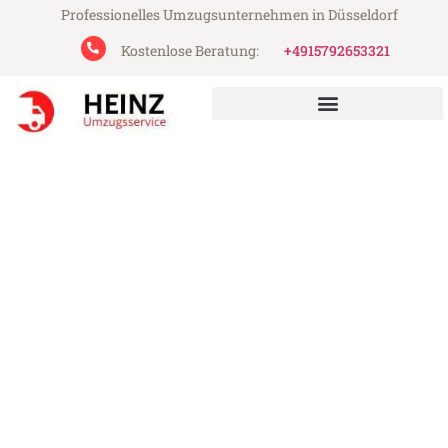
Professionelles Umzugsunternehmen in Düsseldorf
Kostenlose Beratung:
+4915792653321
Heinz Umzugsservice aus Düsseldorf
Umzug Düsseldorf Dordrecht
Günstiger Umzug Düsseldorf Dordrecht (ab
199€)
Express-Abwicklung in unter 24 Stunden!
Über 15 Jahre Erfahrung mit Umzügen!
Angebot erhalten in unter 30 Minuten!