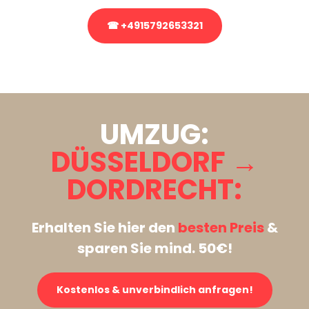
☎ +4915792653321
Stattdessen eine unverbindliche Anfrage senden
UMZUG:
DÜSSELDORF →
DORDRECHT:
Erhalten Sie hier den
besten Preis
&
sparen Sie mind. 50€!
Kostenlos & unverbindlich anfragen!