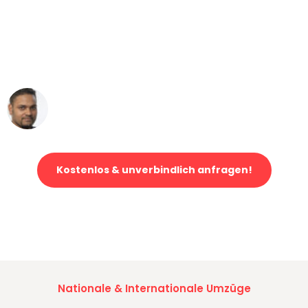
"Mein Klavier kam in unter 24 Stunden
ohne einen Kratzer an - ein
erstklassiger Service!"
Ümit Y.
Klaviertransport in Düsseldorf
Kostenlos & unverbindlich anfragen!
Jetzt anfragen und der nächste glückliche Kunde werden. Alle
Umzugsanfragen sind zu
100% kostenlos & unverbindlich!
Nationale & Internationale Umzüge