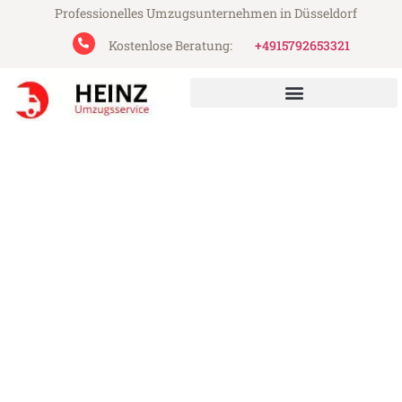
Professionelles Umzugsunternehmen in Düsseldorf
Kostenlose Beratung:
+4915792653321
Heinz Umzugsservice aus Düsseldorf
Umzug Düsseldorf
Zoetermeer
Günstiger Umzug Düsseldorf Zoetermeer
(ab 199€)
Express-Abwicklung in unter 24 Stunden!
Über 15 Jahre Erfahrung mit Umzügen!