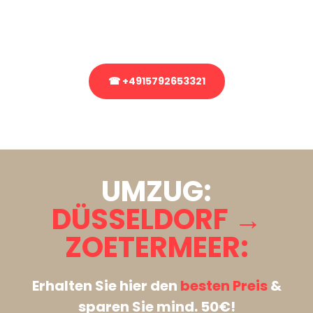
Rufen Sie uns gerne an, unser Team aus Experten freut sich, Ihnen
kostenlos weiterzuhelfen!
☎ +4915792653321
Stattdessen eine unverbindliche Anfrage senden
UMZUG:
DÜSSELDORF →
ZOETERMEER:
Erhalten Sie hier den
besten Preis
&
sparen Sie mind. 50€!