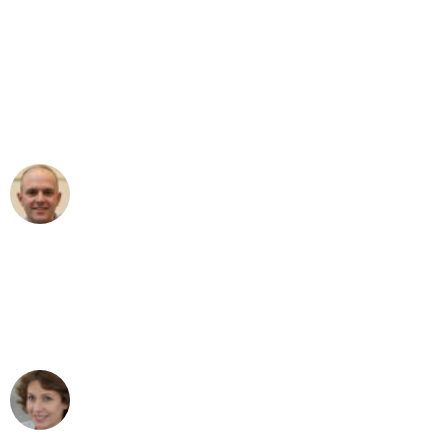
"Erste Klasse! Ein großes Dankeschön
an das gesamte Team von Heinz
Umzugsservice für ihren
außergewöhnlichen Service!"
Frederik F.
Umzug in Düsseldorf
"Besser hätte ich mir den Umzug von
Düsseldorf nach Wien nicht vorstellen
können - DANKE!"
Maria W
Umzug von Düsseldorf nach Wien