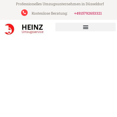
Professionelles Umzugsunternehmen in Düsseldorf
Kostenlose Beratung:
+4915792653321
Heinz Umzugsservice aus Düsseldorf
Umzug Düsseldorf Steyr
Günstiger Umzug Düsseldorf Steyr (ab
199€)
Express-Abwicklung in unter 24 Stunden!
Über 15 Jahre Erfahrung mit Umzügen!
Angebot erhalten in unter 30 Minuten!