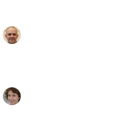
Umzugsservice für ihren
außergewöhnlichen Service!"
Frederik F.
Umzug in Düsseldorf
"Besser hätte ich mir den Umzug von
Düsseldorf nach Wien nicht vorstellen
können - DANKE!"
Maria W
Umzug von Düsseldorf nach Wien
"Mein Klavier kam in unter 24 Stunden
ohne einen Kratzer an - ein