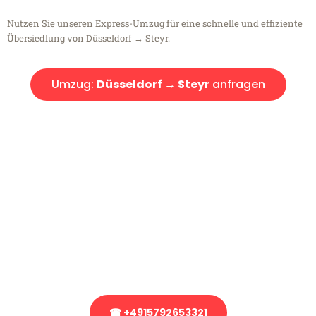
Nutzen Sie unseren Express-Umzug für eine schnelle und effiziente
Übersiedlung von Düsseldorf → Steyr.
Umzug:
Düsseldorf → Steyr
anfragen
Kostenlose Beratung!
Sie haben Fragen?
Sie haben Fragen zu Ihrem Transport oder benötigen eine Beratung
bezüglich Ihres Umzug?
Rufen Sie uns gerne an, unser Team aus Experten freut sich, Ihnen
kostenlos weiterzuhelfen!
☎ +4915792653321