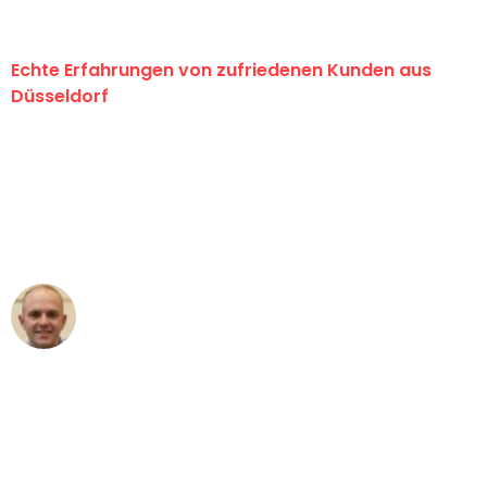
Echte Erfahrungen von zufriedenen Kunden aus
Düsseldorf
"Erste Klasse! Ein großes Dankeschön
an das gesamte Team von Heinz
Umzugsservice für ihren
außergewöhnlichen Service!"
Frederik F.
Umzug in Düsseldorf
"Besser hätte ich mir den Umzug von
Düsseldorf nach Wien nicht vorstellen
können - DANKE!"