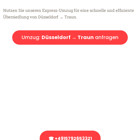
Nutzen Sie unseren Express-Umzug für eine schnelle und effiziente
Übersiedlung von Düsseldorf → Traun.
Umzug:
Düsseldorf → Traun
anfragen
Kostenlose Beratung!
Sie haben Fragen?
Sie haben Fragen zu Ihrem Transport oder benötigen eine Beratung
bezüglich Ihres Umzug?
Rufen Sie uns gerne an, unser Team aus Experten freut sich, Ihnen
kostenlos weiterzuhelfen!
☎ +4915792653321