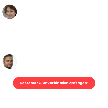
Maria W
Umzug von Düsseldorf nach Wien
"Mein Klavier kam in unter 24 Stunden
ohne einen Kratzer an - ein
erstklassiger Service!"
Ümit Y.
Klaviertransport in Düsseldorf
Kostenlos & unverbindlich anfragen!
Jetzt anfragen und der nächste glückliche Kunde werden. Alle
Umzugsanfragen sind zu
100% kostenlos & unverbindlich!