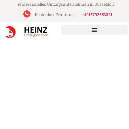
Professionelles Umzugsunternehmen in Düsseldorf
Kostenlose Beratung:
+4915792653321
Heinz Umzugsservice aus Düsseldorf
Umzug Düsseldorf Traun
Günstiger Umzug Düsseldorf Traun (ab
199€)
Express-Abwicklung in unter 24 Stunden!
Über 15 Jahre Erfahrung mit Umzügen!
Angebot erhalten in unter 30 Minuten!