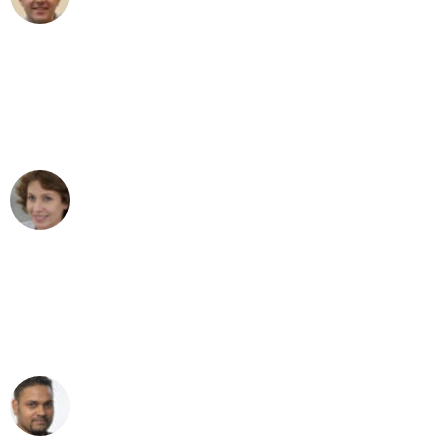
Umzug in Düsseldorf
"Besser hätte ich mir den Umzug von
Düsseldorf nach Wien nicht vorstellen
können - DANKE!"
Maria W
Umzug von Düsseldorf nach Wien
"Mein Klavier kam in unter 24 Stunden
ohne einen Kratzer an - ein
erstklassiger Service!"
Ümit Y.
Klaviertransport in Düsseldorf