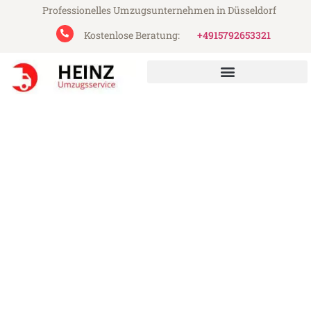
Professionelles Umzugsunternehmen in Düsseldorf
Kostenlose Beratung:
+4915792653321
Heinz Umzugsservice aus Düsseldorf
Umzug Düsseldorf
Wolfsberg
Günstiger Umzug Düsseldorf Wolfsberg (ab
199€)
Express-Abwicklung in unter 24 Stunden!
Über 15 Jahre Erfahrung mit Umzügen!