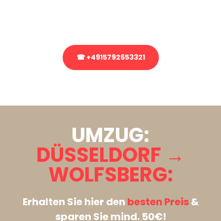
Rufen Sie uns gerne an, unser Team aus Experten freut sich, Ihnen
kostenlos weiterzuhelfen!
☎ +4915792653321
Stattdessen eine unverbindliche Anfrage senden
UMZUG:
DÜSSELDORF →
WOLFSBERG:
Erhalten Sie hier den
besten Preis
&
sparen Sie mind. 50€!