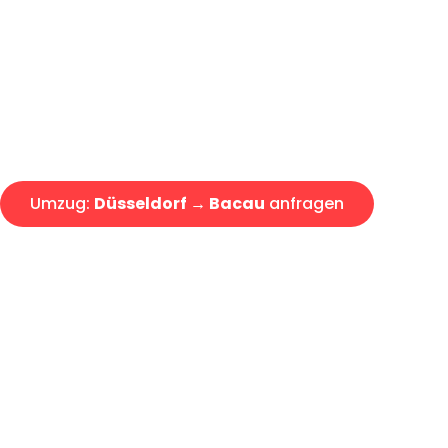
Express-Abwicklung in unter 2
Über 15 Jahre Erfahrung mit 
Angebot erhalten in unter 30 
Umzug:
Düsseldorf → Bacau
anfragen
Alle Umzugsanfragen sind zu 100% kostenlos & unverbind