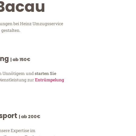
 Bacau
stungen bei Heinz Umzugsservice
 gestalten.
ung
| ab 150€
von Unnötigem und
starten Sie
Dienstleistung zur
Entrümpelung
nsport
| ab 200€
nsere Expertise im