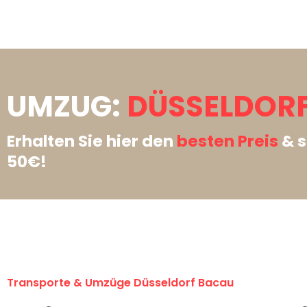
UMZUG:
DÜSSELDORF
Erhalten Sie hier den
besten Preis
& s
50€!
Transporte & Umzüge Düsseldorf Bacau