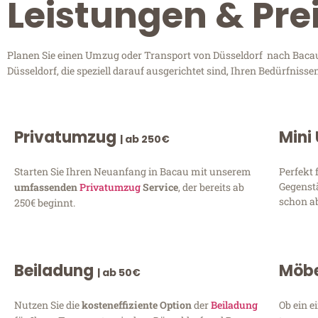
Leistungen & Pre
Planen Sie einen Umzug oder Transport von Düsseldorf nach Bacau?
Düsseldorf, die speziell darauf ausgerichtet sind, Ihren Bedürfnis
Privatumzug
Mini
| ab 250€
Starten Sie Ihren Neuanfang in Bacau mit unserem
Perfekt 
Gegenst
umfassenden
Privatumzug
Service
, der bereits ab
schon ab
250€ beginnt.
Beiladung
Möbe
| ab 50€
Nutzen Sie die
kosteneffiziente Option
der
Beiladung
Ob ein e