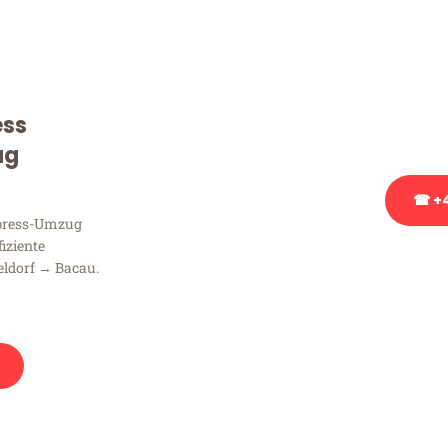
Sie haben Fragen zu Ihrem
Beratung bezüglich Ihres
Rufen Sie uns gerne an, un
ess
Ihnen kostenlos weiterzuh
ug
☎ +4
xpress-Umzug
fiziente
Stattdessen eine u
eldorf → Bacau.