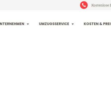
Kostenlose 
NTERNEHMEN
UMZUGSSERVICE
KOSTEN & PREI
dorf Bacau
acau (ab 199€)