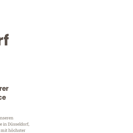
rf
rer
Kostenlose Beratung!
ce
Sie 
unseren
Frag
 in Düsseldorf,
 mit höchster