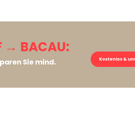
 → BACAU:
Kostenlos & un
paren Sie mind.