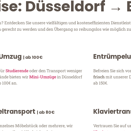
ise: Düsseldorf →
 Entdecken Sie unsere vielfältigen und kosteneffizienten Dienstlei
sen gerecht zu werden und den Übergang so reibungslos wie möglich zu
 Umzug
Entrümpel
| ab 100€
für
Studierende
oder den Transport weniger
Befreien Sie sich 
ände bieten wir
Mini-Umzüge
in Düsseldorf
frisch
mit unserer 
 100€ an.
ab 150€.
ltransport
Klaviertra
| ab 80€
inzelnes Möbelstück oder mehrere, wir
Vertrauen Sie auf u