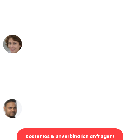
"Besser hätte ich mir den Umzug von
Düsseldorf nach Wien nicht vorstellen
können - DANKE!"
Maria W
Umzug von Düsseldorf nach Wien
"Mein Klavier kam in unter 24 Stunden
ohne einen Kratzer an - ein
erstklassiger Service!"
Ümit Y.
Klaviertransport in Düsseldorf
Kostenlos & unverbindlich anfragen!