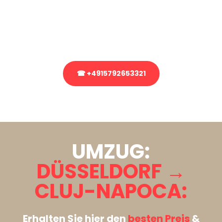
Sie haben Fragen zu Ihrem Transport oder benötigen eine Beratung
bezüglich Ihres Umzug?
Rufen Sie uns gerne an, unser Team aus Experten freut sich, Ihnen
kostenlos weiterzuhelfen!
☎ +4915792653321
Stattdessen eine unverbindliche Anfrage senden
UMZUG:
DÜSSELDORF →
CLUJ-NAPOCA:
Erhalten Sie hier den
besten Preis
&