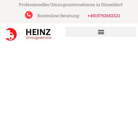
Professionelles Umzugsunternehmen in Düsseldorf
Kostenlose Beratung:
+4915792653321
Heinz Umzugsservice aus Düsseldorf
Umzug Düsseldorf Cluj-
Napoca
Günstiger Umzug Düsseldorf Cluj-Napoca
(ab 199€)
Express-Abwicklung in unter 24 Stunden!
Über 15 Jahre Erfahrung mit Umzügen!