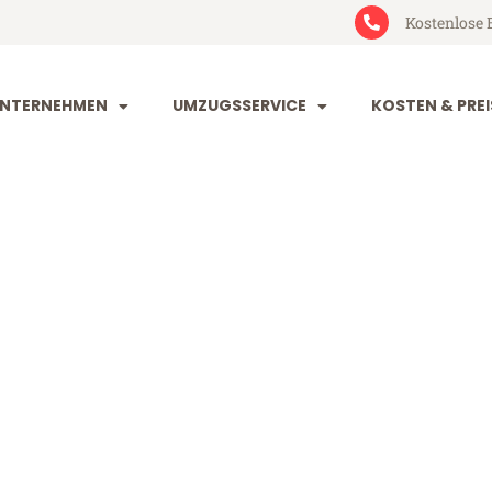
Kostenlose 
NTERNEHMEN
UMZUGSSERVICE
KOSTEN & PREI
dorf Halmstad
almstad (ab 199€)