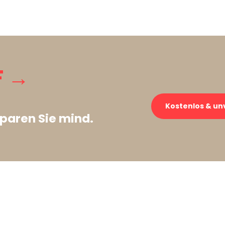
F →
Kostenlos & un
paren Sie mind.