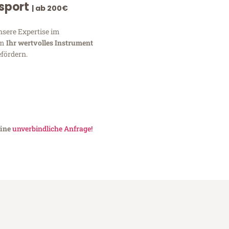
nsport
| ab 200€
nsere Expertise im
um
Ihr wertvolles Instrument
fördern.
eine
unverbindliche Anfrage!