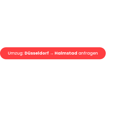
Express-Abwicklung in unter 2
Über 15 Jahre Erfahrung mit 
Angebot erhalten in unter 30 
Umzug:
Düsseldorf → Halmstad
anfragen
Alle Umzugsanfragen sind zu 100% kostenlos & unverbind