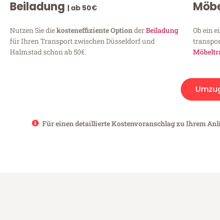
Beiladung
Möbe
| ab 50€
Nutzen Sie die
kosteneffiziente Option
der
Beiladung
Ob ein e
für Ihren Transport zwischen Düsseldorf und
transpor
Halmstad schon ab 50€.
Möbeltr
Umzu
Für einen detaillierte Kostenvoranschlag zu Ihrem Anl