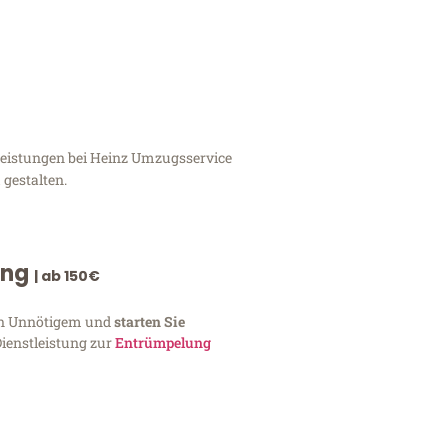
tleistungen bei Heinz Umzugsservice
 gestalten.
ung
| ab 150€
von Unnötigem und
starten Sie
Dienstleistung zur
Entrümpelung