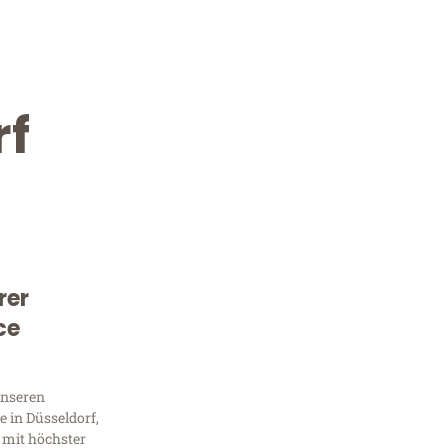
rf
rer
Kostenlose Beratung!
ce
Sie 
unseren
Frag
 in Düsseldorf,
 mit höchster