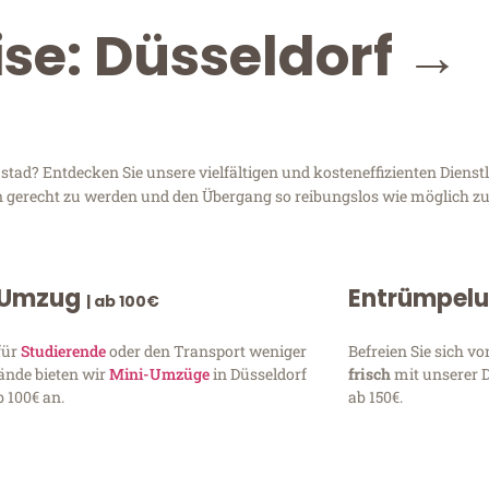
ise: Düsseldorf →
ad? Entdecken Sie unsere vielfältigen und kosteneffizienten Diens
sen gerecht zu werden und den Übergang so reibungslos wie möglich zu
 Umzug
Entrümpel
| ab 100€
für
Studierende
oder den Transport weniger
Befreien Sie sich 
ände bieten wir
Mini-Umzüge
in Düsseldorf
frisch
mit unserer 
 100€ an.
ab 150€.