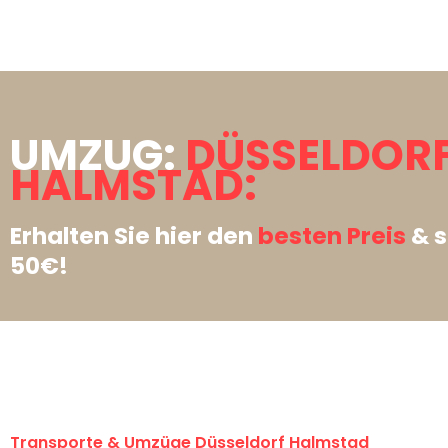
UMZUG:
DÜSSELDOR
HALMSTAD:
Erhalten Sie hier den
besten Preis
& s
50€!
Transporte & Umzüge Düsseldorf Halmstad