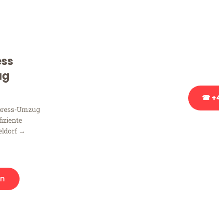
Sie haben Fragen zu Ihrem
Beratung bezüglich Ihres
Rufen Sie uns gerne an, un
ess
Ihnen kostenlos weiterzuh
ug
☎ +4
xpress-Umzug
fiziente
Stattdessen eine u
eldorf →
n