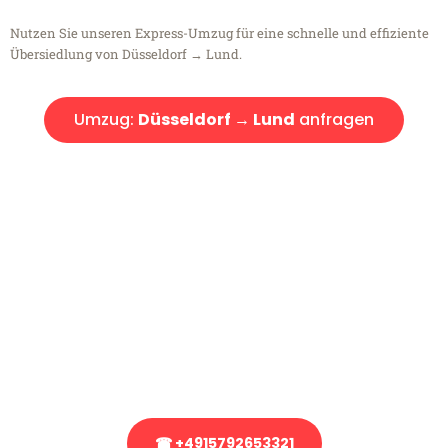
Nutzen Sie unseren Express-Umzug für eine schnelle und effiziente
Übersiedlung von Düsseldorf → Lund.
Umzug:
Düsseldorf → Lund
anfragen
Kostenlose Beratung!
Sie haben Fragen?
Sie haben Fragen zu Ihrem Transport oder benötigen eine Beratung
bezüglich Ihres Umzug?
Rufen Sie uns gerne an, unser Team aus Experten freut sich, Ihnen
kostenlos weiterzuhelfen!
☎ +4915792653321