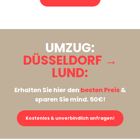
Stattdessen eine unverbindliche Anfrage senden
UMZUG:
DÜSSELDORF →
LUND:
Erhalten Sie hier den
besten Preis
&
sparen Sie mind. 50€!
Kostenlos & unverbindlich anfragen!