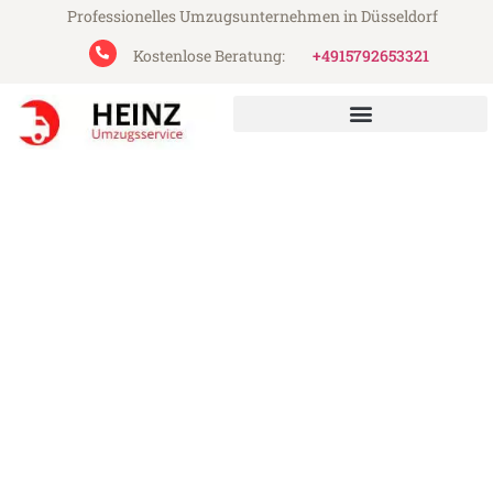
Professionelles Umzugsunternehmen in Düsseldorf
Kostenlose Beratung:
+4915792653321
Heinz Umzugsservice aus Düsseldorf
Umzug Düsseldorf Lund
Günstiger Umzug Düsseldorf Lund (ab
199€)
Express-Abwicklung in unter 24 Stunden!
Über 15 Jahre Erfahrung mit Umzügen!
Angebot erhalten in unter 30 Minuten!