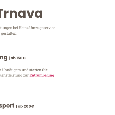
 Trnava
istungen bei Heinz Umzugsservice
 gestalten.
ung
| ab 150€
von Unnötigem und
starten Sie
Dienstleistung zur
Entrümpelung
nsport
| ab 200€