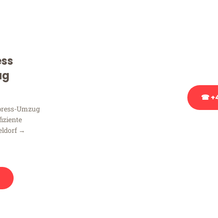
Sie haben Fragen zu Ihrem
Beratung bezüglich Ihres
Rufen Sie uns gerne an, un
ess
Ihnen kostenlos weiterzuh
ug
☎ +4
xpress-Umzug
fiziente
Stattdessen eine u
eldorf →