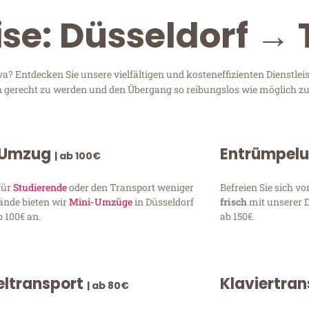
ise: Düsseldorf →
? Entdecken Sie unsere vielfältigen und kosteneffizienten Dienstle
sen gerecht zu werden und den Übergang so reibungslos wie möglich zu
 Umzug
Entrümpel
| ab 100€
für
Studierende
oder den Transport weniger
Befreien Sie sich 
ände bieten wir
Mini-Umzüge
in Düsseldorf
frisch
mit unserer 
 100€ an.
ab 150€.
ltransport
Klaviertra
| ab 80€