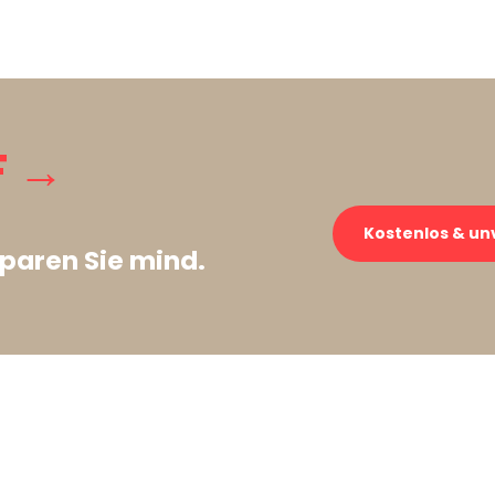
F →
Kostenlos & un
paren Sie mind.