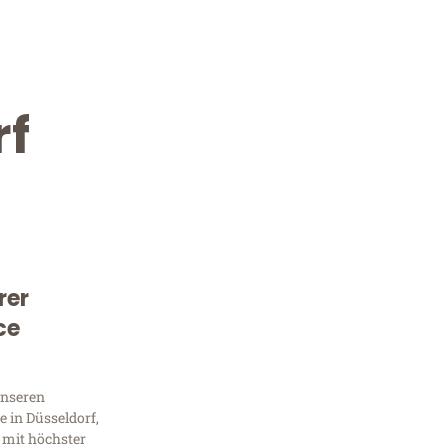
rf
rer
Kostenlose Beratung!
ce
Sie 
unseren
Frag
 in Düsseldorf,
 mit höchster