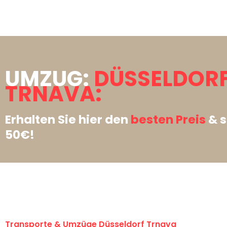
UMZUG:
DÜSSELDOR
TRNAVA:
Erhalten Sie hier den
besten Preis
& s
50€!
Transporte & Umzüge Düsseldorf Trnava