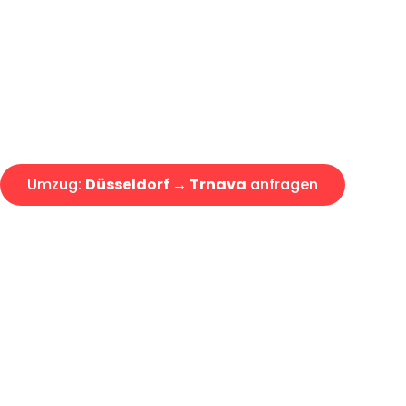
Express-Abwicklung in unter 2
Über 15 Jahre Erfahrung mit 
Angebot erhalten in unter 30 
Umzug:
Düsseldorf → Trnava
anfragen
Alle Umzugsanfragen sind zu 100% kostenlos & unverbind