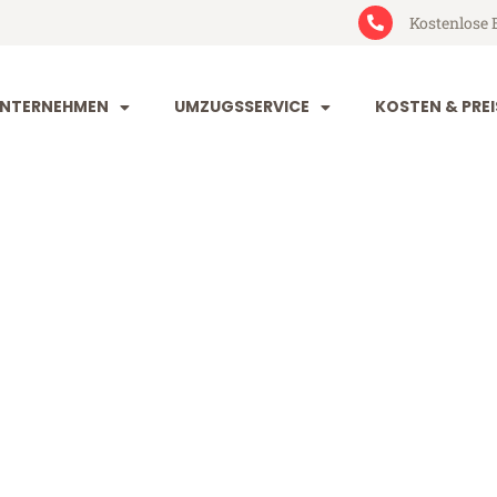
Kostenlose 
NTERNEHMEN
UMZUGSSERVICE
KOSTEN & PREI
dorf Trnava
rnava (ab 199€)