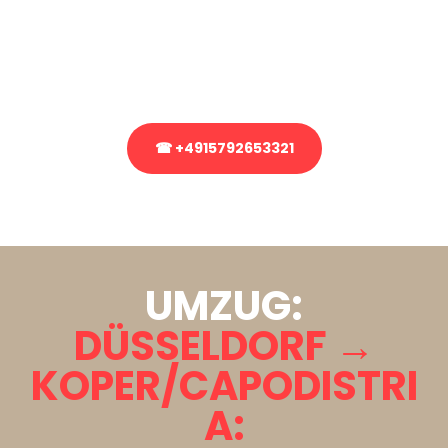
Sie haben Fragen zu Ihrem Transport oder benötigen eine Beratung
bezüglich Ihres Umzug?
Rufen Sie uns gerne an, unser Team aus Experten freut sich, Ihnen
kostenlos weiterzuhelfen!
☎ +4915792653321
Stattdessen eine unverbindliche Anfrage senden
UMZUG:
DÜSSELDORF →
KOPER/CAPODISTRI
A: