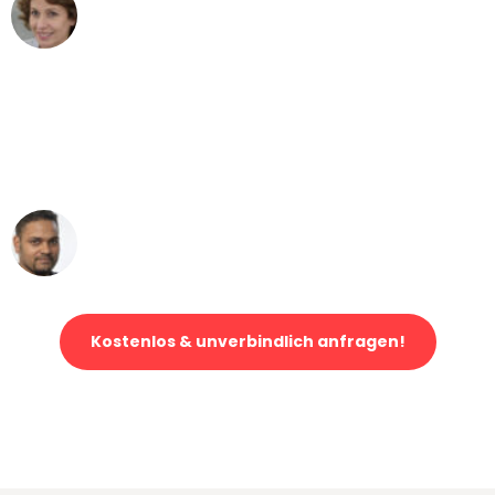
Maria W
Umzug von Düsseldorf nach Wien
"Mein Klavier kam in unter 24 Stunden
ohne einen Kratzer an - ein
erstklassiger Service!"
Ümit Y.
Klaviertransport in Düsseldorf
Kostenlos & unverbindlich anfragen!
Jetzt anfragen und der nächste glückliche Kunde werden. Alle
Umzugsanfragen sind zu
100% kostenlos & unverbindlich!