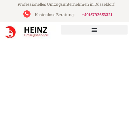
Professionelles Umzugsunternehmen in Düsseldorf
Kostenlose Beratung:
+4915792653321
Heinz Umzugsservice aus Düsseldorf
Umzug Düsseldorf
Koper/Capodistria
Günstiger Umzug Düsseldorf
Koper/Capodistria (ab 199€)
Express-Abwicklung in unter 24 Stunden!
Über 15 Jahre Erfahrung mit Umzügen!