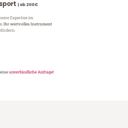
nsport
| ab 200€
nsere Expertise im
um
Ihr wertvolles Instrument
fördern.
 eine
unverbindliche Anfrage!