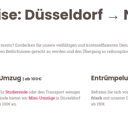
ise: Düsseldorf →
esto? Entdecken Sie unsere vielfältigen und kosteneffizienten Diens
Ihren Bedürfnissen gerecht zu werden und den Übergang so reibungslos
 Umzug
Entrümpel
| ab 100€
für
Studierende
oder den Transport weniger
Befreien Sie sich 
ände bieten wir
Mini-Umzüge
in Düsseldorf
frisch
mit unserer 
 100€ an.
ab 150€.