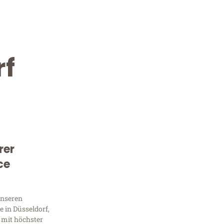
rf
rer
Kostenlose Beratung!
ce
Sie 
unseren
Frag
 in Düsseldorf,
 mit höchster