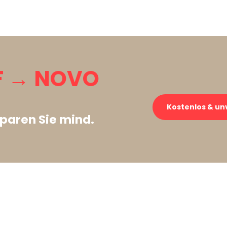
F → NOVO
Kostenlos & un
paren Sie mind.