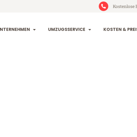
Kostenlose 
NTERNEHMEN
UMZUGSSERVICE
KOSTEN & PREI
dorf Novo mes
ovo mesto (ab 199€)