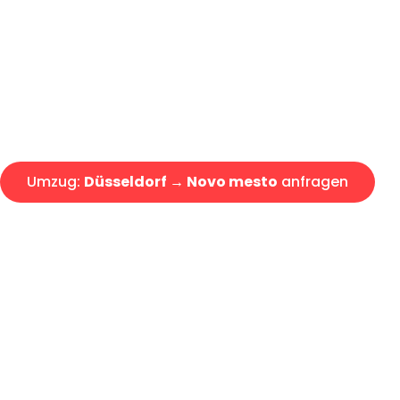
Express-Abwicklung in unter 2
Über 15 Jahre Erfahrung mit 
Angebot erhalten in unter 30 
Umzug:
Düsseldorf → Novo mesto
anfragen
Alle Umzugsanfragen sind zu 100% kostenlos & unverbind