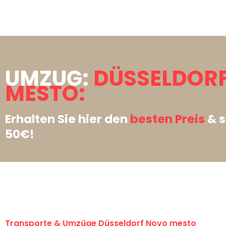
UMZUG:
DÜSSELDOR
MESTO:
Erhalten Sie hier den
besten Preis
& s
50€!
Transporte & Umzüge Düsseldorf Novo mesto