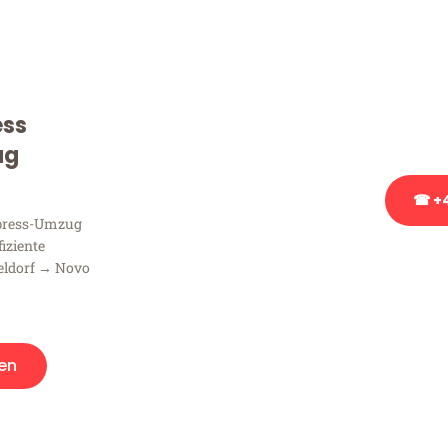
Sie haben Fragen zu Ihrem
Beratung bezüglich Ihres
Rufen Sie uns gerne an, un
ess
Ihnen kostenlos weiterzuh
ug
☎ +4
xpress-Umzug
fiziente
Stattdessen eine u
eldorf → Novo
en