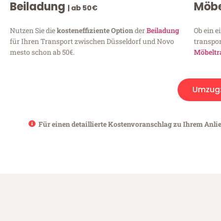
Beiladung
Möbe
| ab 50€
Nutzen Sie die
kosteneffiziente Option
der
Beiladung
Ob ein e
für Ihren Transport zwischen Düsseldorf und Novo
transpor
mesto schon ab 50€.
Möbeltr
Umzug
Für einen detaillierte Kostenvoranschlag zu Ihrem Anli