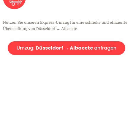
Nutzen Sie unseren Express-Umzug für eine schnelle und effiziente
Übersiedlung von Düsseldorf → Albacete.
Umzug:
Düsseldorf → Albacete
anfragen
Kostenlose Beratung!
Sie haben Fragen?
Sie haben Fragen zu Ihrem Transport oder benötigen eine Beratung
bezüglich Ihres Umzug?
Rufen Sie uns gerne an, unser Team aus Experten freut sich, Ihnen
kostenlos weiterzuhelfen!