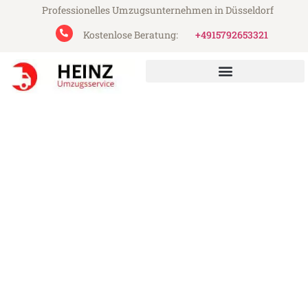
Professionelles Umzugsunternehmen in Düsseldorf
Kostenlose Beratung:
+4915792653321
Heinz Umzugsservice aus Düsseldorf
Umzug Düsseldorf Albacete
Günstiger Umzug Düsseldorf Albacete (ab
199€)
Express-Abwicklung in unter 24 Stunden!
Über 15 Jahre Erfahrung mit Umzügen!
Angebot erhalten in unter 30 Minuten!