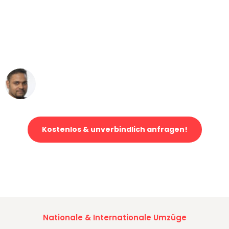
"Mein Klavier kam in unter 24 Stunden
ohne einen Kratzer an - ein
erstklassiger Service!"
Ümit Y.
Klaviertransport in Düsseldorf
Kostenlos & unverbindlich anfragen!
Jetzt anfragen und der nächste glückliche Kunde werden. Alle
Umzugsanfragen sind zu
100% kostenlos & unverbindlich!
Nationale & Internationale Umzüge