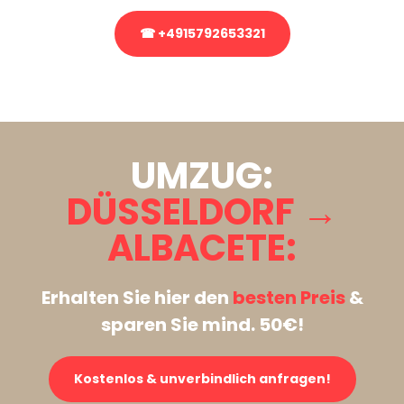
☎ +4915792653321
Stattdessen eine unverbindliche Anfrage senden
UMZUG:
DÜSSELDORF →
ALBACETE:
Erhalten Sie hier den
besten Preis
&
sparen Sie mind. 50€!
Kostenlos & unverbindlich anfragen!