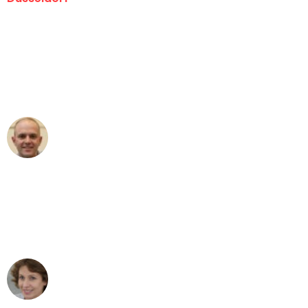
"Erste Klasse! Ein großes Dankeschön
an das gesamte Team von Heinz
Umzugsservice für ihren
außergewöhnlichen Service!"
Frederik F.
Umzug in Düsseldorf
"Besser hätte ich mir den Umzug von
Düsseldorf nach Wien nicht vorstellen
können - DANKE!"
Maria W
Umzug von Düsseldorf nach Wien