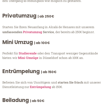
den Übergang so reibungslos wie möglich zu gestalten.
Privatumzug
| ab 250€
Starten Sie Ihren Neuanfang in Alcalá de Henares mit unserem
umfassenden
Privatumzug
Service
, der bereits ab 250€ beginnt.
Mini Umzug
| ab 100€
Perfekt für
Studierende
oder den Transport weniger Gegenstände
bieten wir
Mini-Umzüge
in Düsseldorf schon ab 100€ an.
Entrümpelung
| ab 150€
Befreien Sie sich von Unnötigem und
starten Sie frisch
mit unserer
Dienstleistung zur
Entrümpelung
ab 150€.
Beiladung
| ab 50€