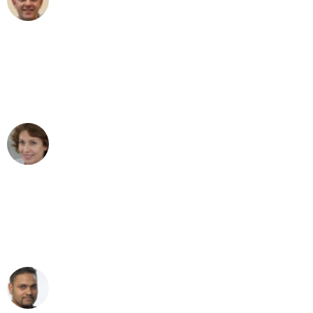
Umzug in Düsseldorf
"Besser hätte ich mir den Umzug von
Düsseldorf nach Wien nicht vorstellen
können - DANKE!"
Maria W
Umzug von Düsseldorf nach Wien
"Mein Klavier kam in unter 24 Stunden
ohne einen Kratzer an - ein
erstklassiger Service!"
Ümit Y.
Klaviertransport in Düsseldorf