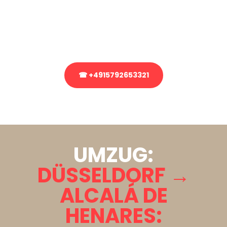
Sie haben Fragen zu Ihrem Transport oder benötigen eine Beratung
bezüglich Ihres Umzug?
Rufen Sie uns gerne an, unser Team aus Experten freut sich, Ihnen
kostenlos weiterzuhelfen!
☎ +4915792653321
Stattdessen eine unverbindliche Anfrage senden
UMZUG:
DÜSSELDORF →
ALCALÁ DE
HENARES: