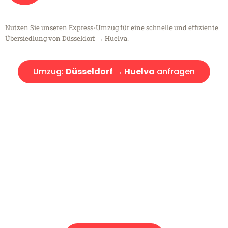
Nutzen Sie unseren Express-Umzug für eine schnelle und effiziente
Übersiedlung von Düsseldorf → Huelva.
Umzug:
Düsseldorf → Huelva
anfragen
Kostenlose Beratung!
Sie haben Fragen?
Sie haben Fragen zu Ihrem Transport oder benötigen eine Beratung
bezüglich Ihres Umzug?
Rufen Sie uns gerne an, unser Team aus Experten freut sich, Ihnen
kostenlos weiterzuhelfen!