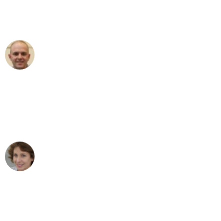
Umzugsservice für ihren
außergewöhnlichen Service!"
Frederik F.
Umzug in Düsseldorf
"Besser hätte ich mir den Umzug von
Düsseldorf nach Wien nicht vorstellen
können - DANKE!"
Maria W
Umzug von Düsseldorf nach Wien
"Mein Klavier kam in unter 24 Stunden
ohne einen Kratzer an - ein