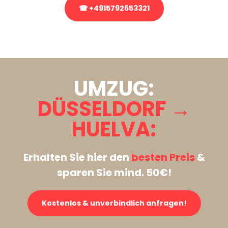
☎ +4915792653321
Stattdessen eine unverbindliche Anfrage senden
UMZUG:
DÜSSELDORF →
HUELVA:
Erhalten Sie hier den
besten Preis
&
sparen Sie mind. 50€!
Kostenlos & unverbindlich anfragen!