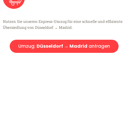
Nutzen Sie unseren Express-Umzug für eine schnelle und effiziente
Übersiedlung von Düsseldorf → Madrid.
Umzug:
Düsseldorf → Madrid
anfragen
Kostenlose Beratung!
Sie haben Fragen?
Sie haben Fragen zu Ihrem Transport oder benötigen eine Beratung
bezüglich Ihres Umzug?
Rufen Sie uns gerne an, unser Team aus Experten freut sich, Ihnen
kostenlos weiterzuhelfen!