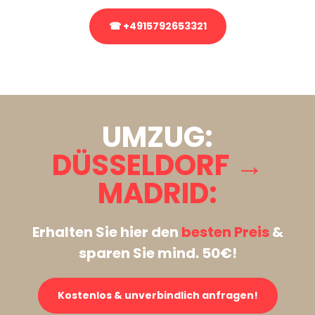
☎ +4915792653321
Stattdessen eine unverbindliche Anfrage senden
UMZUG:
DÜSSELDORF →
MADRID:
Erhalten Sie hier den
besten Preis
&
sparen Sie mind. 50€!
Kostenlos & unverbindlich anfragen!