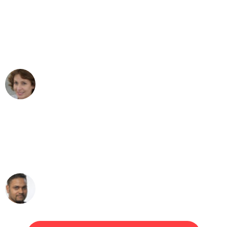
"Besser hätte ich mir den Umzug von
Düsseldorf nach Wien nicht vorstellen
können - DANKE!"
Maria W
Umzug von Düsseldorf nach Wien
"Mein Klavier kam in unter 24 Stunden
ohne einen Kratzer an - ein
erstklassiger Service!"
Ümit Y.
Klaviertransport in Düsseldorf