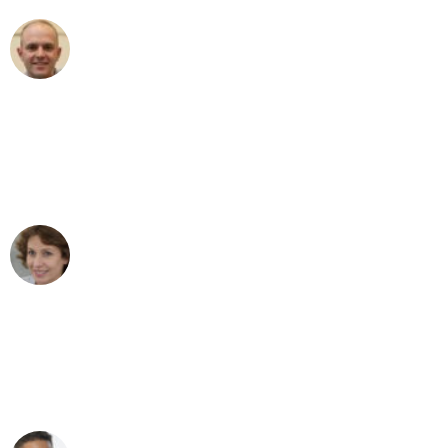
Frederik F.
Umzug in Düsseldorf
"Besser hätte ich mir den Umzug von
Düsseldorf nach Wien nicht vorstellen
können - DANKE!"
Maria W
Umzug von Düsseldorf nach Wien
"Mein Klavier kam in unter 24 Stunden
ohne einen Kratzer an - ein
erstklassiger Service!"