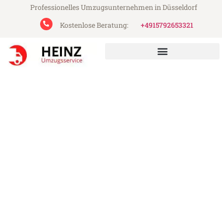
Professionelles Umzugsunternehmen in Düsseldorf
Kostenlose Beratung:
+4915792653321
Heinz Umzugsservice aus Düsseldorf
Umzug Düsseldorf Jaén
Günstiger Umzug Düsseldorf Jaén (ab
199€)
Express-Abwicklung in unter 24 Stunden!
Über 15 Jahre Erfahrung mit Umzügen!
Angebot erhalten in unter 30 Minuten!