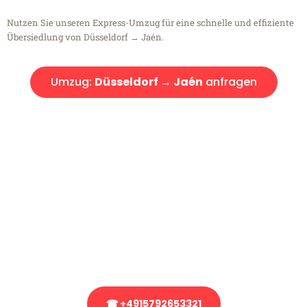
Nutzen Sie unseren Express-Umzug für eine schnelle und effiziente
Übersiedlung von Düsseldorf → Jaén.
Umzug:
Düsseldorf → Jaén
anfragen
Kostenlose Beratung!
Sie haben Fragen?
Sie haben Fragen zu Ihrem Transport oder benötigen eine Beratung
bezüglich Ihres Umzug?
Rufen Sie uns gerne an, unser Team aus Experten freut sich, Ihnen
kostenlos weiterzuhelfen!
☎ +4915792653321