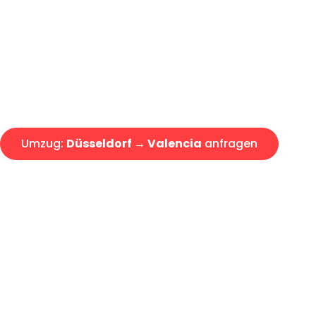
Express-Abwicklung in unter 2
Über 15 Jahre Erfahrung mit 
Angebot erhalten in unter 30 
Umzug:
Düsseldorf → Valencia
anfragen
Alle Umzugsanfragen sind zu 100% kostenlos & unverbind