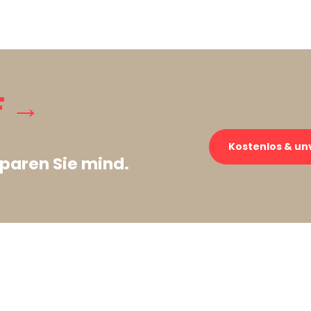
F →
Kostenlos & un
paren Sie mind.