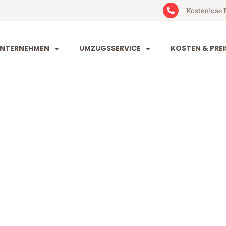
Kostenlose 
NTERNEHMEN
UMZUGSSERVICE
KOSTEN & PREI
orf Valencia
alencia (ab 199€)