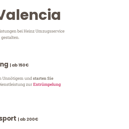
 Valencia
leistungen bei Heinz Umzugsservice
 gestalten.
ung
| ab 150€
von Unnötigem und
starten Sie
Dienstleistung zur
Entrümpelung
nsport
| ab 200€