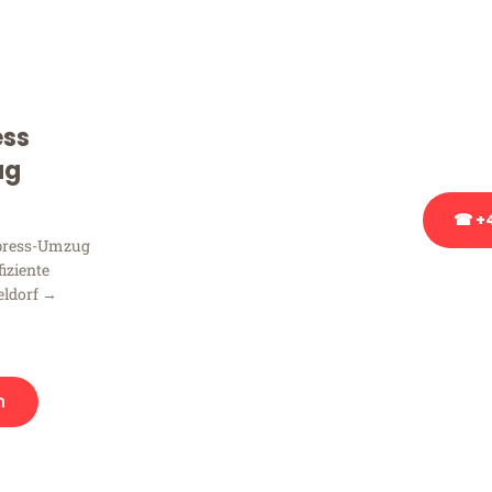
Sie haben Fragen zu Ihrem
Beratung bezüglich Ihres
Rufen Sie uns gerne an, un
ess
Ihnen kostenlos weiterzuh
ug
☎ +4
xpress-Umzug
fiziente
Stattdessen eine u
eldorf →
n