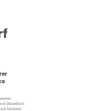
rf
rer
Kostenlose Beratung!
ce
Sie 
unseren
Frag
 in Düsseldorf,
 mit höchster