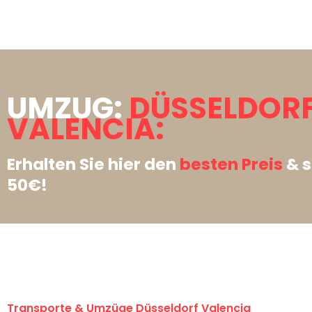
UMZUG:
DÜSSELDOR
VALENCIA:
Erhalten Sie hier den
besten Preis
& s
50€!
Transporte & Umzüge Düsseldorf Valencia