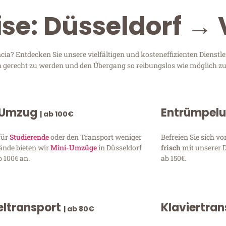
ise: Düsseldorf →
ia? Entdecken Sie unsere vielfältigen und kosteneffizienten Dienst
sen gerecht zu werden und den Übergang so reibungslos wie möglich zu
 Umzug
Entrümpel
| ab 100€
für
Studierende
oder den Transport weniger
Befreien Sie sich 
ände bieten wir
Mini-Umzüge
in Düsseldorf
frisch
mit unserer 
 100€ an.
ab 150€.
ltransport
Klaviertra
| ab 80€