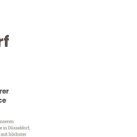
rf
rer
Kostenlose Beratung!
ce
Sie 
unseren
Frag
 in Düsseldorf,
 mit höchster