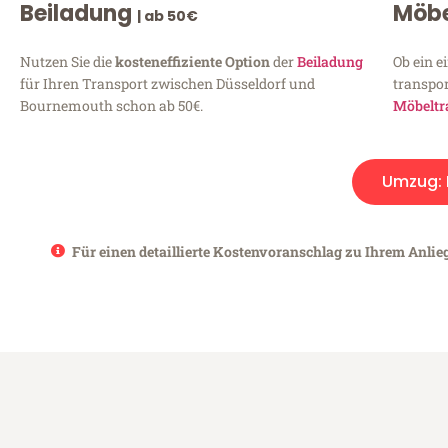
Beiladung
Möbe
| ab 50€
Nutzen Sie die
kosteneffiziente Option
der
Beiladung
Ob ein e
für Ihren Transport zwischen Düsseldorf und
transpor
Bournemouth schon ab 50€.
Möbeltr
Umzug:
Für einen detaillierte Kostenvoranschlag zu Ihrem Anlie