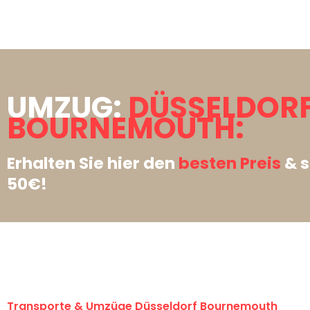
UMZUG:
DÜSSELDOR
BOURNEMOUTH:
Erhalten Sie hier den
besten Preis
& s
50€!
Transporte & Umzüge Düsseldorf Bournemouth