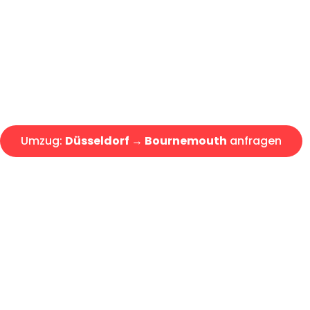
Express-Abwicklung in unter 2
Über 15 Jahre Erfahrung mit 
Angebot erhalten in unter 30 
Umzug:
Düsseldorf → Bournemouth
anfragen
Alle Umzugsanfragen sind zu 100% kostenlos & unverbind