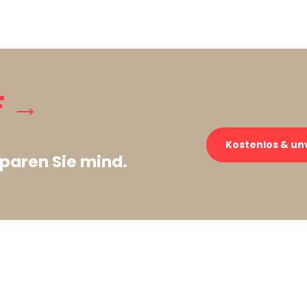
F →
Kostenlos & un
paren Sie mind.