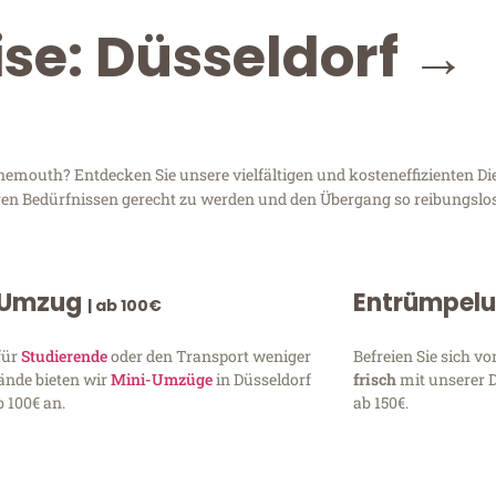
ise: Düsseldorf →
mouth? Entdecken Sie unsere vielfältigen und kosteneffizienten Die
Ihren Bedürfnissen gerecht zu werden und den Übergang so reibungslos
 Umzug
Entrümpel
| ab 100€
für
Studierende
oder den Transport weniger
Befreien Sie sich 
ände bieten wir
Mini-Umzüge
in Düsseldorf
frisch
mit unserer 
 100€ an.
ab 150€.