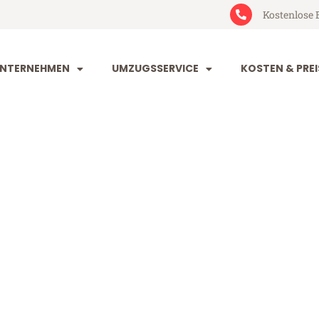
Kostenlose 
NTERNEHMEN
UMZUGSSERVICE
KOSTEN & PREI
dorf Bournem
Bournemouth (ab 199€)