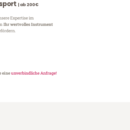
nsport
| ab 200€
nsere Expertise im
um
Ihr wertvolles Instrument
fördern.
e eine
unverbindliche Anfrage!