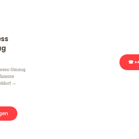
Sie haben Fragen zu Ihrem
Beratung bezüglich Ihres
Rufen Sie uns gerne an, un
ess
Ihnen kostenlos weiterzuh
ug
☎ +4
xpress-Umzug
fiziente
Stattdessen eine u
eldorf →
gen