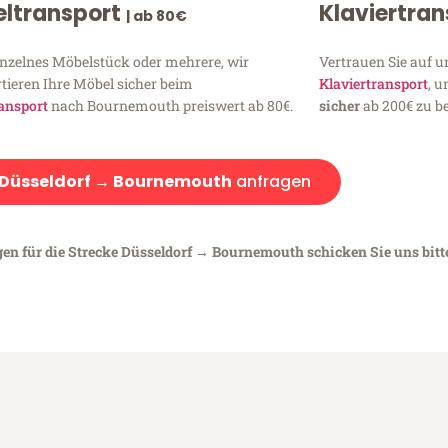
ltransport
Klaviertra
| ab 80€
inzelnes Möbelstück oder mehrere, wir
Vertrauen Sie auf u
tieren Ihre Möbel sicher beim
Klaviertransport
, 
ansport
nach Bournemouth preiswert ab 80€.
sicher
ab 200€ zu be
Düsseldorf → Bournemouth
anfragen
gen für die Strecke Düsseldorf → Bournemouth schicken Sie uns bitt