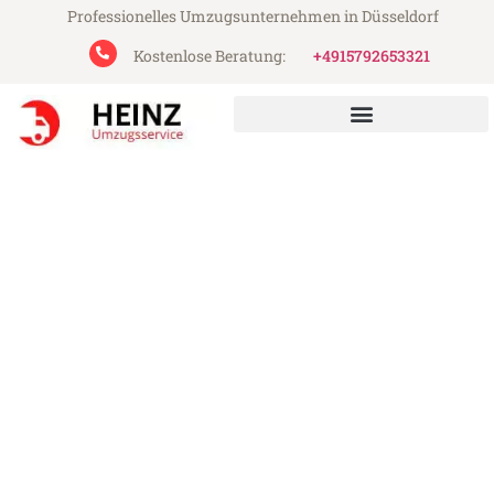
Professionelles Umzugsunternehmen in Düsseldorf
Kostenlose Beratung:
+4915792653321
Heinz Umzugsservice aus Düsseldorf
Umzug Düsseldorf
Jyväskylä
Günstiger Umzug Düsseldorf Jyväskylä (ab
199€)
Express-Abwicklung in unter 24 Stunden!
Über 15 Jahre Erfahrung mit Umzügen!