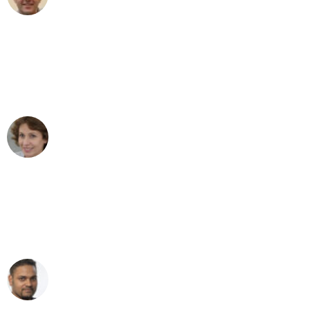
Umzug in Düsseldorf
"Besser hätte ich mir den Umzug von
Düsseldorf nach Wien nicht vorstellen
können - DANKE!"
Maria W
Umzug von Düsseldorf nach Wien
"Mein Klavier kam in unter 24 Stunden
ohne einen Kratzer an - ein
erstklassiger Service!"
Ümit Y.
Klaviertransport in Düsseldorf