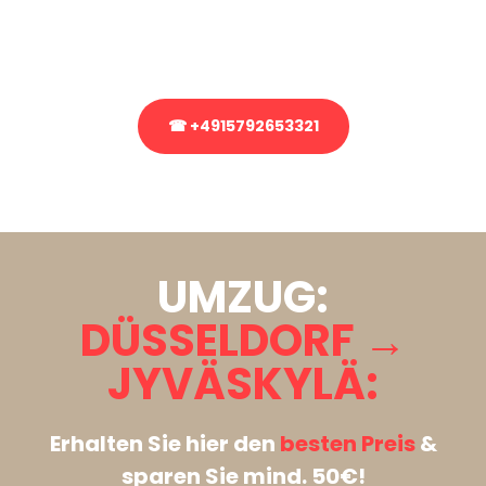
Rufen Sie uns gerne an, unser Team aus Experten freut sich, Ihnen
kostenlos weiterzuhelfen!
☎ +4915792653321
Stattdessen eine unverbindliche Anfrage senden
UMZUG:
DÜSSELDORF →
JYVÄSKYLÄ:
Erhalten Sie hier den
besten Preis
&
sparen Sie mind. 50€!