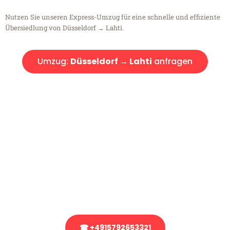
Nutzen Sie unseren Express-Umzug für eine schnelle und effiziente
Übersiedlung von Düsseldorf → Lahti.
Umzug:
Düsseldorf → Lahti
anfragen
Kostenlose Beratung!
Sie haben Fragen?
Sie haben Fragen zu Ihrem Transport oder benötigen eine Beratung
bezüglich Ihres Umzug?
Rufen Sie uns gerne an, unser Team aus Experten freut sich, Ihnen
kostenlos weiterzuhelfen!
☎ +4915792653321