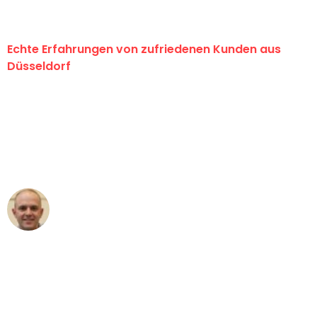
Echte Erfahrungen von zufriedenen Kunden aus
Düsseldorf
"Erste Klasse! Ein großes Dankeschön
an das gesamte Team von Heinz
Umzugsservice für ihren
außergewöhnlichen Service!"
Frederik F.
Umzug in Düsseldorf
"Besser hätte ich mir den Umzug von
Düsseldorf nach Wien nicht vorstellen
können - DANKE!"