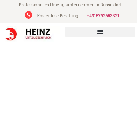
Professionelles Umzugsunternehmen in Düsseldorf
Kostenlose Beratung:
+4915792653321
Heinz Umzugsservice aus Düsseldorf
Umzug Düsseldorf Lahti
Günstiger Umzug Düsseldorf Lahti (ab
199€)
Express-Abwicklung in unter 24 Stunden!
Über 15 Jahre Erfahrung mit Umzügen!
Angebot erhalten in unter 30 Minuten!