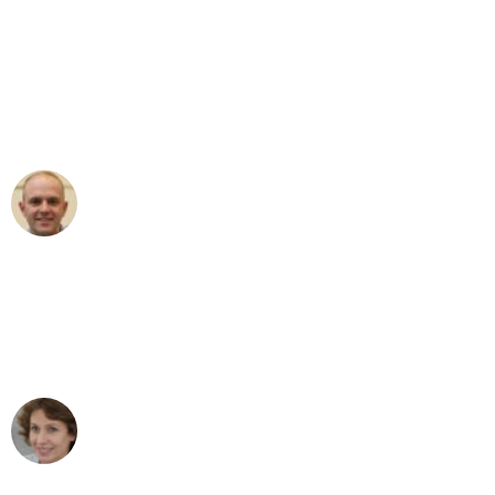
"Erste Klasse! Ein großes Dankeschön
an das gesamte Team von Heinz
Umzugsservice für ihren
außergewöhnlichen Service!"
Frederik F.
Umzug in Düsseldorf
"Besser hätte ich mir den Umzug von
Düsseldorf nach Wien nicht vorstellen
können - DANKE!"
Maria W
Umzug von Düsseldorf nach Wien