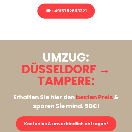
☎ +4915792653321
Stattdessen eine unverbindliche Anfrage senden
UMZUG:
DÜSSELDORF →
TAMPERE:
Erhalten Sie hier den
besten Preis
&
sparen Sie mind. 50€!
Kostenlos & unverbindlich anfragen!