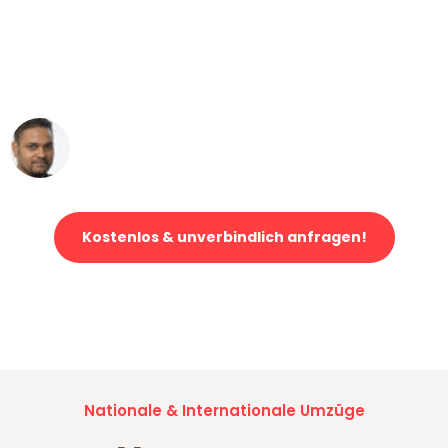
"Mein Klavier kam in unter 24 Stunden
ohne einen Kratzer an - ein
erstklassiger Service!"
Ümit Y.
Klaviertransport in Düsseldorf
Kostenlos & unverbindlich anfragen!
Jetzt anfragen und der nächste glückliche Kunde werden. Alle
Umzugsanfragen sind zu
100% kostenlos & unverbindlich!
Nationale & Internationale Umzüge