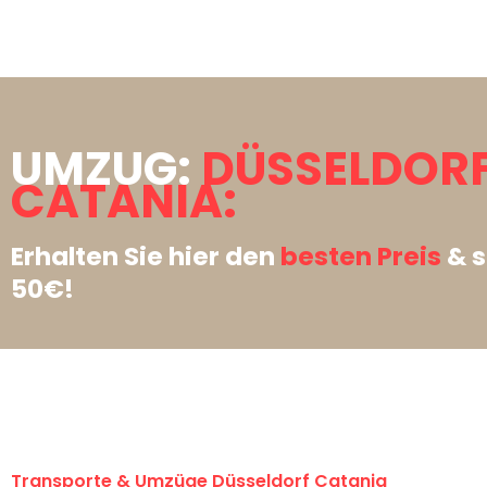
UMZUG:
DÜSSELDOR
CATANIA:
Erhalten Sie hier den
besten Preis
& s
50€!
Transporte & Umzüge Düsseldorf Catania