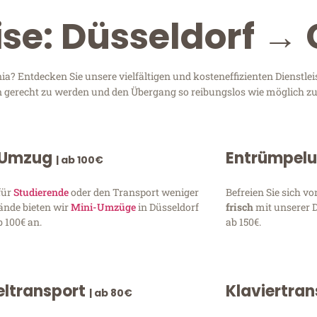
ise: Düsseldorf →
a? Entdecken Sie unsere vielfältigen und kosteneffizienten Dienstl
sen gerecht zu werden und den Übergang so reibungslos wie möglich zu
 Umzug
Entrümpel
| ab 100€
für
Studierende
oder den Transport weniger
Befreien Sie sich 
ände bieten wir
Mini-Umzüge
in Düsseldorf
frisch
mit unserer 
 100€ an.
ab 150€.
ltransport
Klaviertra
| ab 80€