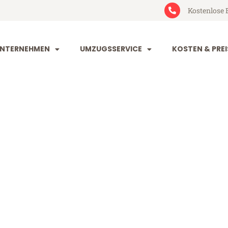
Kostenlose 
NTERNEHMEN
UMZUGSSERVICE
KOSTEN & PREI
dorf Catania
atania (ab 199€)