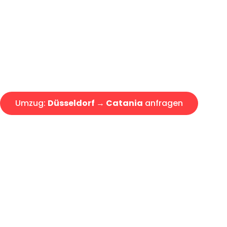
Express-Abwicklung in unter 2
Über 15 Jahre Erfahrung mit 
Angebot erhalten in unter 30 
Umzug:
Düsseldorf → Catania
anfragen
Alle Umzugsanfragen sind zu 100% kostenlos & unverbind