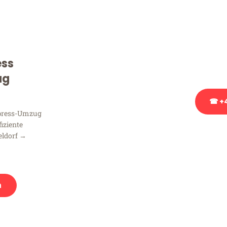
Sie haben Fragen zu Ihrem
Beratung bezüglich Ihres
Rufen Sie uns gerne an, un
ess
Ihnen kostenlos weiterzuh
ug
☎ +4
xpress-Umzug
fiziente
Stattdessen eine u
eldorf →
n