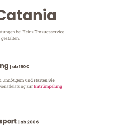
 Catania
eistungen bei Heinz Umzugsservice
 gestalten.
ung
| ab 150€
von Unnötigem und
starten Sie
Dienstleistung zur
Entrümpelung
nsport
| ab 200€