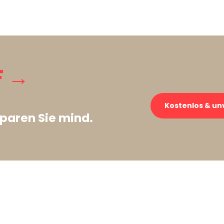
F →
Kostenlos & un
paren Sie mind.