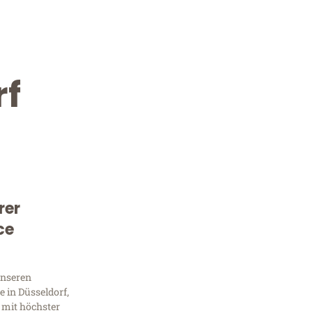
rf
rer
Kostenlose Beratung!
ce
Sie 
unseren
Frag
 in Düsseldorf,
 mit höchster