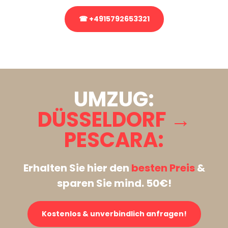
☎ +4915792653321
Stattdessen eine unverbindliche Anfrage senden
UMZUG:
DÜSSELDORF →
PESCARA:
Erhalten Sie hier den
besten Preis
&
sparen Sie mind. 50€!
Kostenlos & unverbindlich anfragen!