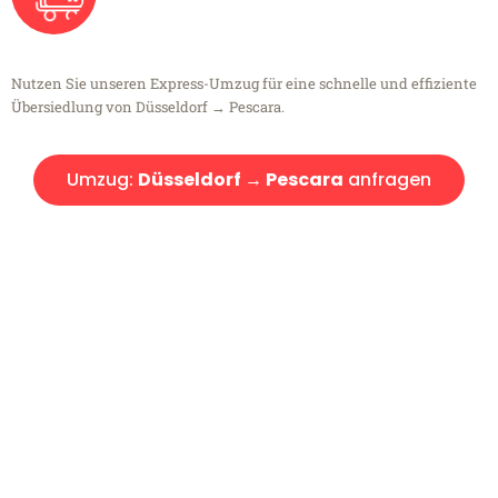
Nutzen Sie unseren Express-Umzug für eine schnelle und effiziente
Übersiedlung von Düsseldorf → Pescara.
Umzug:
Düsseldorf → Pescara
anfragen
Kostenlose Beratung!
Sie haben Fragen?
Sie haben Fragen zu Ihrem Transport oder benötigen eine Beratung
bezüglich Ihres Umzug?
Rufen Sie uns gerne an, unser Team aus Experten freut sich, Ihnen
kostenlos weiterzuhelfen!