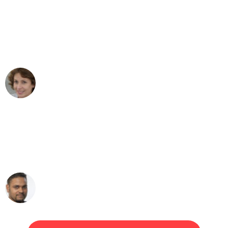
"Besser hätte ich mir den Umzug von
Düsseldorf nach Wien nicht vorstellen
können - DANKE!"
Maria W
Umzug von Düsseldorf nach Wien
"Mein Klavier kam in unter 24 Stunden
ohne einen Kratzer an - ein
erstklassiger Service!"
Ümit Y.
Klaviertransport in Düsseldorf