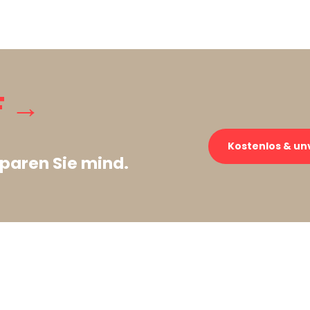
F →
Kostenlos & un
paren Sie mind.