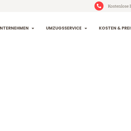
Kostenlose 
NTERNEHMEN
UMZUGSSERVICE
KOSTEN & PREI
dorf Zaanstad
aanstad (ab 199€)