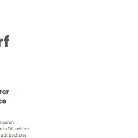
rf
rer
Kostenlose Beratung!
ce
Sie 
unseren
Frag
 in Düsseldorf,
 mit höchster