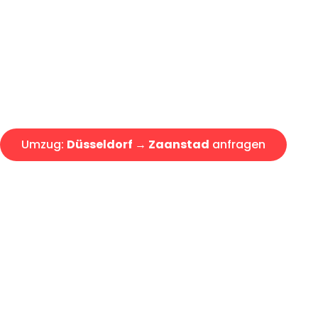
Express-Abwicklung in unter 2
Über 15 Jahre Erfahrung mit 
Angebot erhalten in unter 30 
Umzug:
Düsseldorf → Zaanstad
anfragen
Alle Umzugsanfragen sind zu 100% kostenlos & unverbind