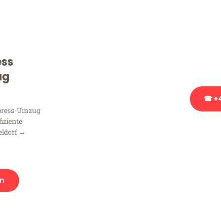
Sie haben Fragen zu Ihrem
Beratung bezüglich Ihres
Rufen Sie uns gerne an, un
ess
Ihnen kostenlos weiterzuh
ug
☎ +4
xpress-Umzug
fiziente
Stattdessen eine u
eldorf →
n