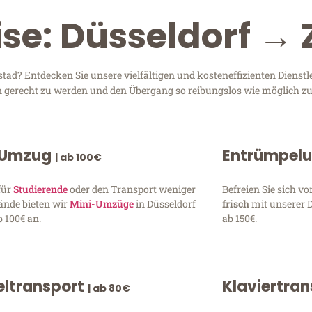
ise: Düsseldorf →
ad? Entdecken Sie unsere vielfältigen und kosteneffizienten Dienst
sen gerecht zu werden und den Übergang so reibungslos wie möglich zu
 Umzug
Entrümpel
| ab 100€
für
Studierende
oder den Transport weniger
Befreien Sie sich 
ände bieten wir
Mini-Umzüge
in Düsseldorf
frisch
mit unserer 
 100€ an.
ab 150€.
ltransport
Klaviertra
| ab 80€