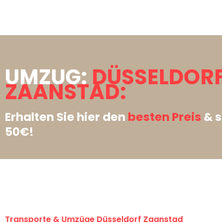
UMZUG:
DÜSSELDOR
ZAANSTAD:
Erhalten Sie hier den
besten Preis
& s
50€!
Transporte & Umzüge Düsseldorf Zaanstad