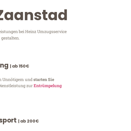
 Zaanstad
leistungen bei Heinz Umzugsservice
 gestalten.
ung
| ab 150€
von Unnötigem und
starten Sie
Dienstleistung zur
Entrümpelung
nsport
| ab 200€