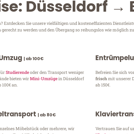
se: Düsseldorf → 
? Entdecken Sie unsere vielfältigen und kosteneffizienten Dienstlei
sen gerecht zu werden und den Übergang so reibungslos wie möglich zu
 Umzug
Entrümpel
| ab 100€
für
Studierende
oder den Transport weniger
Befreien Sie sich 
ände bieten wir
Mini-Umzüge
in Düsseldorf
frisch
mit unserer 
 100€ an.
ab 150€.
ltransport
Klaviertra
| ab 80€
inzelnes Möbelstück oder mehrere, wir
Vertrauen Sie auf u