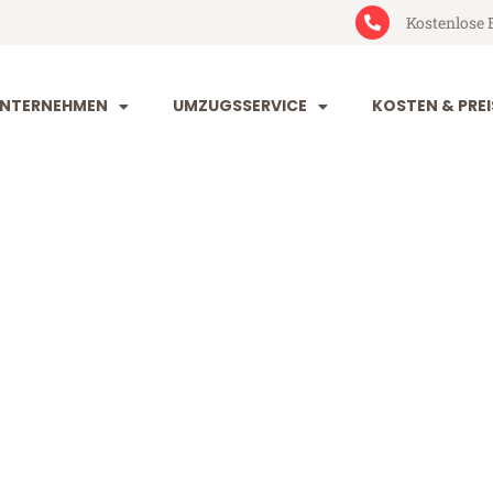
Kostenlose 
NTERNEHMEN
UMZUGSSERVICE
KOSTEN & PREI
orf Braila
aila (ab 199€)