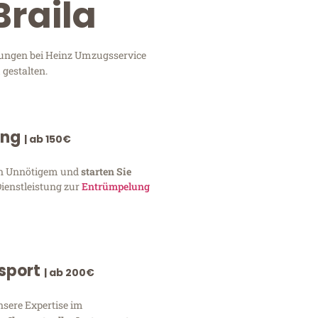
Braila
stungen bei Heinz Umzugsservice
 gestalten.
ung
| ab 150€
von Unnötigem und
starten Sie
Dienstleistung zur
Entrümpelung
nsport
| ab 200€
nsere Expertise im