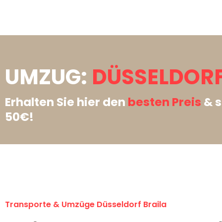
UMZUG:
DÜSSELDORF
Erhalten Sie hier den
besten Preis
& s
50€!
Transporte & Umzüge Düsseldorf Braila