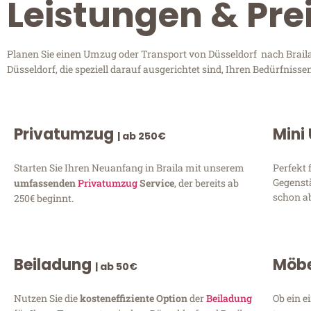
Leistungen & Prei
Planen Sie einen Umzug oder Transport von Düsseldorf nach Braila
Düsseldorf, die speziell darauf ausgerichtet sind, Ihren Bedürfnis
Privatumzug
Mini
| ab 250€
Starten Sie Ihren Neuanfang in Braila mit unserem
Perfekt 
Gegenst
umfassenden
Privatumzug
Service
, der bereits ab
schon ab
250€ beginnt.
Beiladung
Möbe
| ab 50€
Nutzen Sie die
kosteneffiziente Option
der
Beiladung
Ob ein e