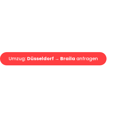
Express-Abwicklung in unter 2
Über 15 Jahre Erfahrung mit 
Angebot erhalten in unter 30 
Umzug:
Düsseldorf → Braila
anfragen
Alle Umzugsanfragen sind zu 100% kostenlos & unverbind