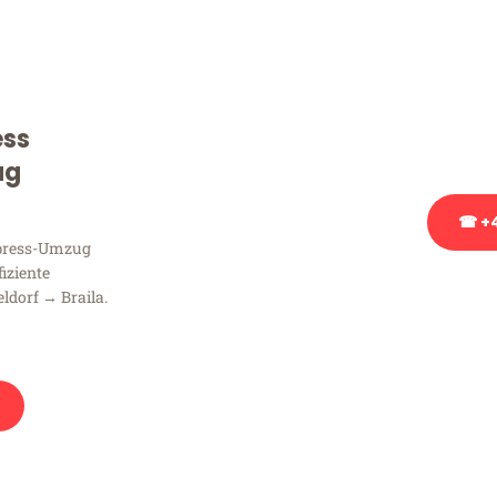
Sie haben Fragen zu Ihrem
Beratung bezüglich Ihres
Rufen Sie uns gerne an, un
ess
Ihnen kostenlos weiterzuh
ug
☎ +4
xpress-Umzug
fiziente
Stattdessen eine u
ldorf → Braila.