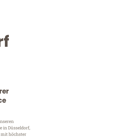
rf
rer
Kostenlose Beratung!
ce
Sie 
unseren
Frag
 in Düsseldorf,
 mit höchster