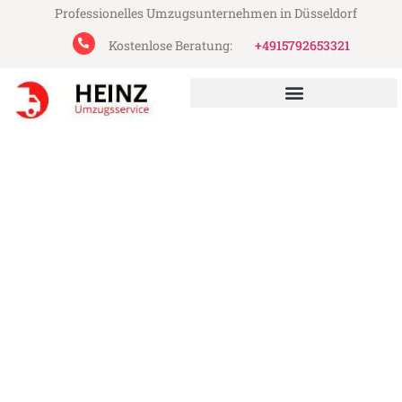
Professionelles Umzugsunternehmen in Düsseldorf
Kostenlose Beratung:
+4915792653321
Heinz Umzugsservice aus Düsseldorf
Umzug Düsseldorf
Adiyaman
Günstiger Umzug Düsseldorf Adiyaman
(ab 199€)
Express-Abwicklung in unter 24 Stunden!
Über 15 Jahre Erfahrung mit Umzügen!