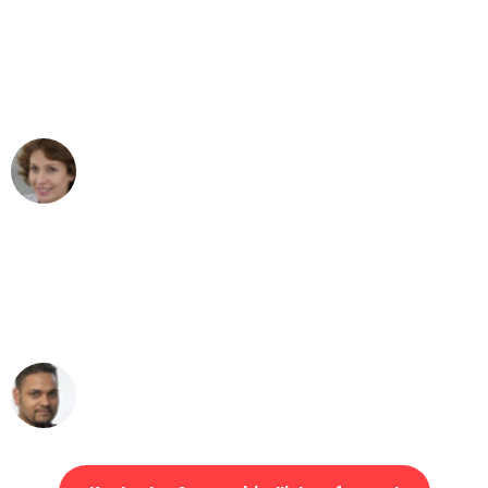
"Besser hätte ich mir den Umzug von
Düsseldorf nach Wien nicht vorstellen
können - DANKE!"
Maria W
Umzug von Düsseldorf nach Wien
"Mein Klavier kam in unter 24 Stunden
ohne einen Kratzer an - ein
erstklassiger Service!"
Ümit Y.
Klaviertransport in Düsseldorf