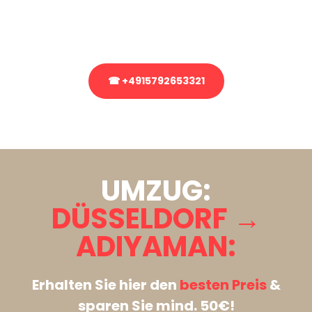
Rufen Sie uns gerne an, unser Team aus Experten freut sich, Ihnen
kostenlos weiterzuhelfen!
☎ +4915792653321
Stattdessen eine unverbindliche Anfrage senden
UMZUG:
DÜSSELDORF →
ADIYAMAN:
Erhalten Sie hier den
besten Preis
&
sparen Sie mind. 50€!