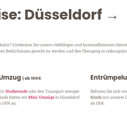
ise: Düsseldorf →
kir? Entdecken Sie unsere vielfältigen und kosteneffizienten Dienst
Ihren Bedürfnissen gerecht zu werden und den Übergang so reibungslos
 Umzug
Entrümpel
| ab 100€
für
Studierende
oder den Transport weniger
Befreien Sie sich 
ände bieten wir
Mini-Umzüge
in Düsseldorf
frisch
mit unserer 
 100€ an.
ab 150€.