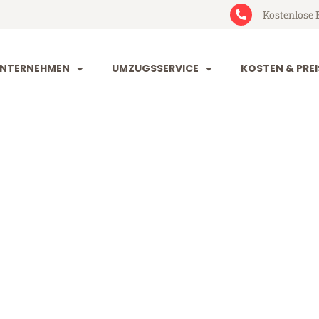
Kostenlose 
NTERNEHMEN
UMZUGSSERVICE
KOSTEN & PREI
orf Diyarbaki
iyarbakir (ab 199€)