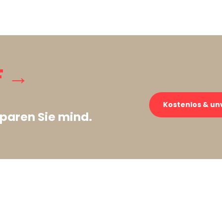
F →
Kostenlos & un
paren Sie mind.