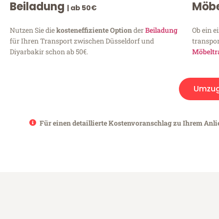
Beiladung
Möbe
| ab 50€
Nutzen Sie die
kosteneffiziente Option
der
Beiladung
Ob ein e
für Ihren Transport zwischen Düsseldorf und
transpor
Diyarbakir schon ab 50€.
Möbeltr
Umzu
Für einen detaillierte Kostenvoranschlag zu Ihrem Anli