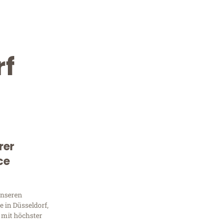
rf
rer
Kostenlose Beratung!
ce
Sie 
unseren
Frag
 in Düsseldorf,
 mit höchster