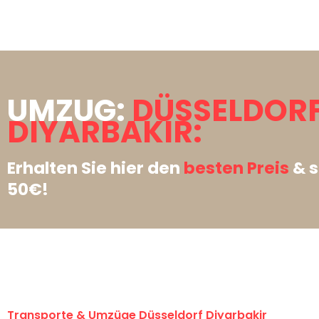
UMZUG:
DÜSSELDOR
DIYARBAKIR:
Erhalten Sie hier den
besten Preis
& s
50€!
Transporte & Umzüge Düsseldorf Diyarbakir