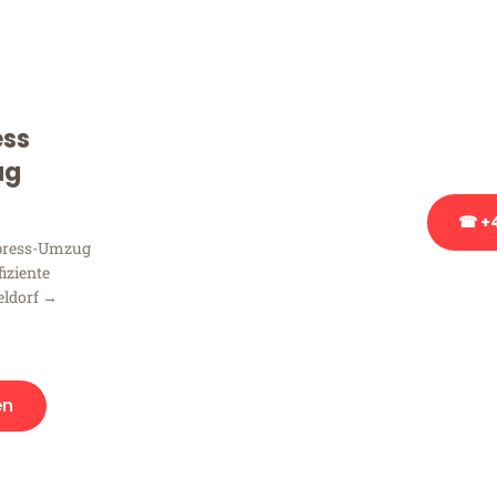
Sie haben Fragen zu Ihrem
Beratung bezüglich Ihres
Rufen Sie uns gerne an, un
ess
Ihnen kostenlos weiterzuh
ug
☎ +4
xpress-Umzug
fiziente
Stattdessen eine u
eldorf →
en