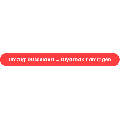
Express-Abwicklung in unter 2
Über 15 Jahre Erfahrung mit 
Angebot erhalten in unter 30 
Umzug:
Düsseldorf → Diyarbakir
anfragen
Alle Umzugsanfragen sind zu 100% kostenlos & unverbind