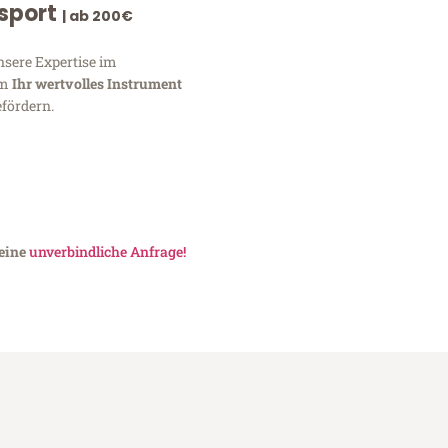
nsport
| ab 200€
nsere Expertise im
um
Ihr wertvolles Instrument
fördern.
 eine
unverbindliche Anfrage!