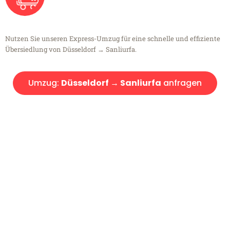
Nutzen Sie unseren Express-Umzug für eine schnelle und effiziente
Übersiedlung von Düsseldorf → Sanliurfa.
Umzug:
Düsseldorf → Sanliurfa
anfragen
Kostenlose Beratung!
Sie haben Fragen?
Sie haben Fragen zu Ihrem Transport oder benötigen eine Beratung
bezüglich Ihres Umzug?
Rufen Sie uns gerne an, unser Team aus Experten freut sich, Ihnen
kostenlos weiterzuhelfen!