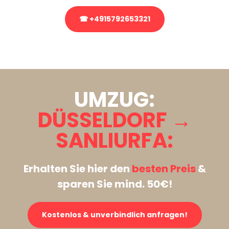
☎ +4915792653321
Stattdessen eine unverbindliche Anfrage senden
UMZUG:
DÜSSELDORF →
SANLIURFA:
Erhalten Sie hier den
besten Preis
&
sparen Sie mind. 50€!
Kostenlos & unverbindlich anfragen!