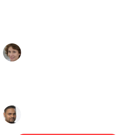
"Besser hätte ich mir den Umzug von
Düsseldorf nach Wien nicht vorstellen
können - DANKE!"
Maria W
Umzug von Düsseldorf nach Wien
"Mein Klavier kam in unter 24 Stunden
ohne einen Kratzer an - ein
erstklassiger Service!"
Ümit Y.
Klaviertransport in Düsseldorf