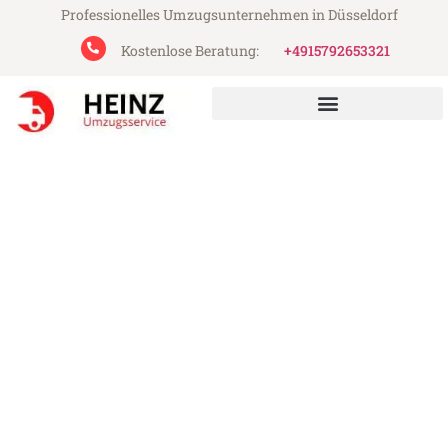
Professionelles Umzugsunternehmen in Düsseldorf
Kostenlose Beratung:
+4915792653321
Heinz Umzugsservice aus Düsseldorf
Umzug Düsseldorf Sanliurfa
Günstiger Umzug Düsseldorf Sanliurfa (ab
199€)
Express-Abwicklung in unter 24 Stunden!
Über 15 Jahre Erfahrung mit Umzügen!
Angebot erhalten in unter 30 Minuten!