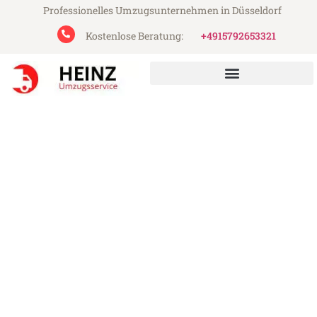
Professionelles Umzugsunternehmen in Düsseldorf
Kostenlose Beratung:
+4915792653321
Heinz Umzugsservice aus Düsseldorf
Umzug Düsseldorf Edirne
Günstiger Umzug Düsseldorf Edirne (ab
199€)
Express-Abwicklung in unter 24 Stunden!
Über 15 Jahre Erfahrung mit Umzügen!
Angebot erhalten in unter 30 Minuten!