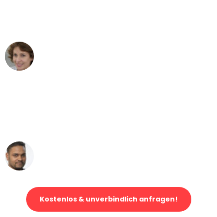
Düsseldorf nach Wien nicht vorstellen
können - DANKE!"
Maria W
Umzug von Düsseldorf nach Wien
"Mein Klavier kam in unter 24 Stunden
ohne einen Kratzer an - ein
erstklassiger Service!"
Ümit Y.
Klaviertransport in Düsseldorf
Kostenlos & unverbindlich anfragen!