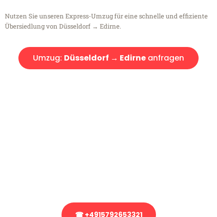
Nutzen Sie unseren Express-Umzug für eine schnelle und effiziente
Übersiedlung von Düsseldorf → Edirne.
Umzug:
Düsseldorf → Edirne
anfragen
Kostenlose Beratung!
Sie haben Fragen?
Sie haben Fragen zu Ihrem Transport oder benötigen eine Beratung
bezüglich Ihres Umzug?
Rufen Sie uns gerne an, unser Team aus Experten freut sich, Ihnen
kostenlos weiterzuhelfen!
☎ +4915792653321