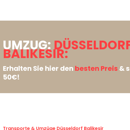
UMZUG:
DÜSSELDOR
BALIKESIR:
Erhalten Sie hier den
besten Preis
& s
50€!
Transporte & Umzüge Düsseldorf Balikesir