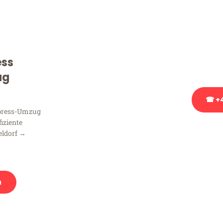
Sie haben Fragen zu Ihrem
Beratung bezüglich Ihres
Rufen Sie uns gerne an, un
ess
Ihnen kostenlos weiterzuh
ug
☎ +4
xpress-Umzug
fiziente
Stattdessen eine u
eldorf →
n