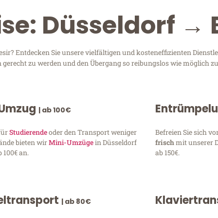
se: Düsseldorf → 
ir? Entdecken Sie unsere vielfältigen und kosteneffizienten Dienst
sen gerecht zu werden und den Übergang so reibungslos wie möglich zu
 Umzug
Entrümpel
| ab 100€
für
Studierende
oder den Transport weniger
Befreien Sie sich 
ände bieten wir
Mini-Umzüge
in Düsseldorf
frisch
mit unserer 
 100€ an.
ab 150€.
ltransport
Klaviertra
| ab 80€