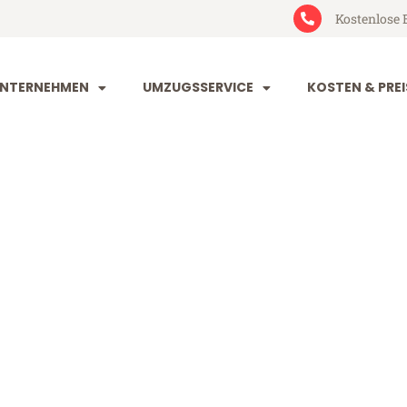
Kostenlose 
NTERNEHMEN
UMZUGSSERVICE
KOSTEN & PREI
orf Balikesir
likesir (ab 199€)