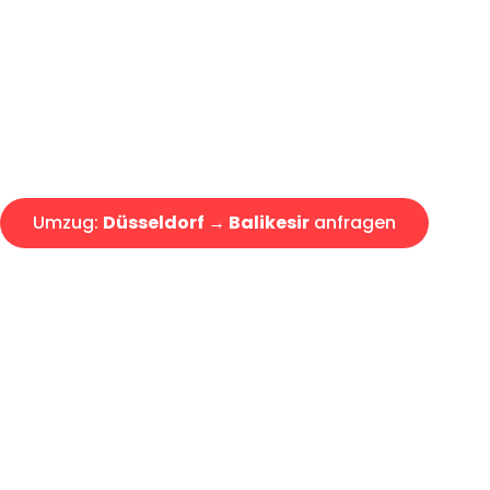
Express-Abwicklung in unter 2
Über 15 Jahre Erfahrung mit 
Angebot erhalten in unter 30 
Umzug:
Düsseldorf → Balikesir
anfragen
Alle Umzugsanfragen sind zu 100% kostenlos & unverbind