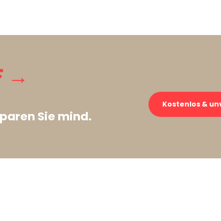
F →
Kostenlos & un
paren Sie mind.