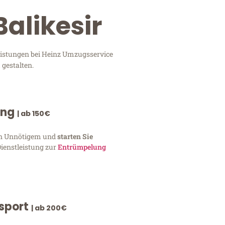
Balikesir
leistungen bei Heinz Umzugsservice
 gestalten.
ung
| ab 150€
von Unnötigem und
starten Sie
Dienstleistung zur
Entrümpelung
nsport
| ab 200€