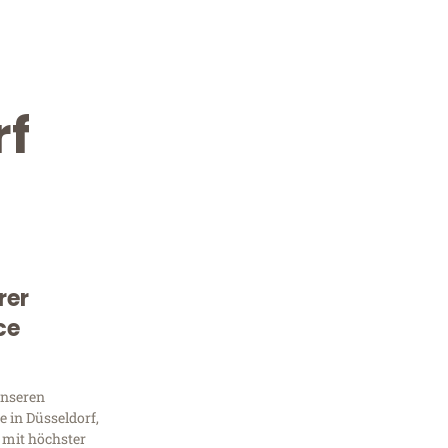
rf
rer
Kostenlose Beratung!
ce
Sie 
unseren
Frag
 in Düsseldorf,
 mit höchster