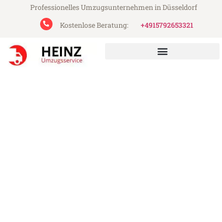
Professionelles Umzugsunternehmen in Düsseldorf
Kostenlose Beratung:
+4915792653321
Heinz Umzugsservice aus Düsseldorf
Umzug Düsseldorf Inegöl
Günstiger Umzug Düsseldorf Inegöl (ab
199€)
Express-Abwicklung in unter 24 Stunden!
Über 15 Jahre Erfahrung mit Umzügen!
Angebot erhalten in unter 30 Minuten!