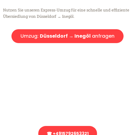
Nutzen Sie unseren Express-Umzug für eine schnelle und effiziente
Übersiedlung von Düsseldorf → Inegöl.
Umzug:
Düsseldorf → Inegöl
anfragen
Kostenlose Beratung!
Sie haben Fragen?
Sie haben Fragen zu Ihrem Transport oder benötigen eine Beratung
bezüglich Ihres Umzug?
Rufen Sie uns gerne an, unser Team aus Experten freut sich, Ihnen
kostenlos weiterzuhelfen!
☎ +4915792653321