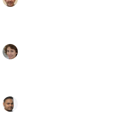
Umzug in Düsseldorf
"Besser hätte ich mir den Umzug von
Düsseldorf nach Wien nicht vorstellen
können - DANKE!"
Maria W
Umzug von Düsseldorf nach Wien
"Mein Klavier kam in unter 24 Stunden
ohne einen Kratzer an - ein
erstklassiger Service!"
Ümit Y.
Klaviertransport in Düsseldorf