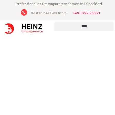
Professionelles Umzugsunternehmen in Düsseldorf
Kostenlose Beratung:
+4915792653321
Heinz Umzugsservice aus Düsseldorf
Umzug Düsseldorf Malatya
Günstiger Umzug Düsseldorf Malatya (ab
199€)
Express-Abwicklung in unter 24 Stunden!
Über 15 Jahre Erfahrung mit Umzügen!
Angebot erhalten in unter 30 Minuten!