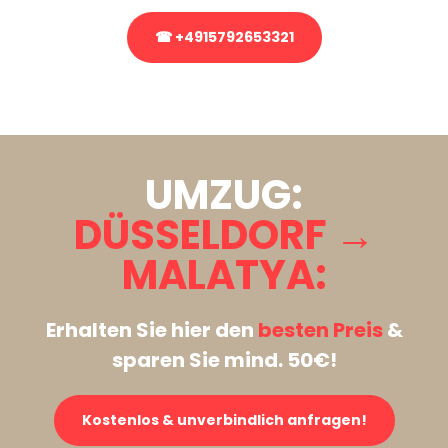
☎ +4915792653321
Stattdessen eine unverbindliche Anfrage senden
UMZUG:
DÜSSELDORF →
MALATYA:
Erhalten Sie hier den
besten Preis
&
sparen Sie mind. 50€!
Kostenlos & unverbindlich anfragen!