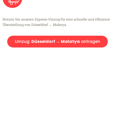
Nutzen Sie unseren Express-Umzug für eine schnelle und effiziente
Übersiedlung von Düsseldorf → Malatya.
Umzug:
Düsseldorf → Malatya
anfragen
Kostenlose Beratung!
Sie haben Fragen?
Sie haben Fragen zu Ihrem Transport oder benötigen eine Beratung
bezüglich Ihres Umzug?
Rufen Sie uns gerne an, unser Team aus Experten freut sich, Ihnen
kostenlos weiterzuhelfen!