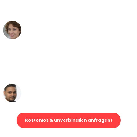
Düsseldorf nach Wien nicht vorstellen
können - DANKE!"
Maria W
Umzug von Düsseldorf nach Wien
"Mein Klavier kam in unter 24 Stunden
ohne einen Kratzer an - ein
erstklassiger Service!"
Ümit Y.
Klaviertransport in Düsseldorf
Kostenlos & unverbindlich anfragen!