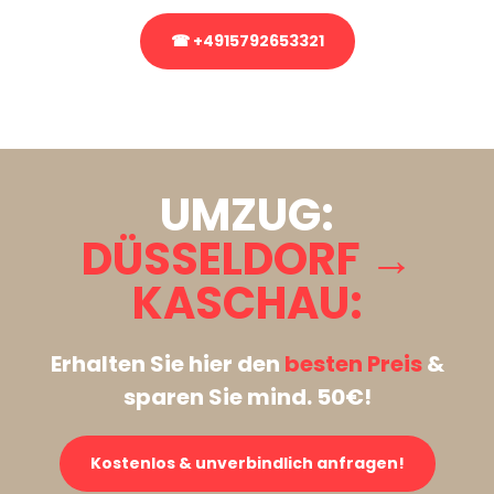
☎ +4915792653321
Stattdessen eine unverbindliche Anfrage senden
UMZUG:
DÜSSELDORF →
KASCHAU:
Erhalten Sie hier den
besten Preis
&
sparen Sie mind. 50€!
Kostenlos & unverbindlich anfragen!