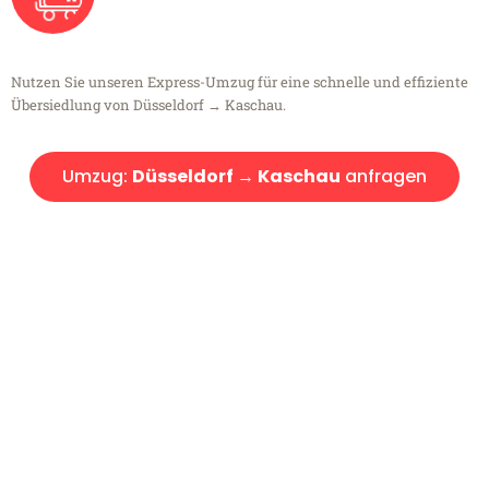
Nutzen Sie unseren Express-Umzug für eine schnelle und effiziente
Übersiedlung von Düsseldorf → Kaschau.
Umzug:
Düsseldorf → Kaschau
anfragen
Kostenlose Beratung!
Sie haben Fragen?
Sie haben Fragen zu Ihrem Transport oder benötigen eine Beratung
bezüglich Ihres Umzug?
Rufen Sie uns gerne an, unser Team aus Experten freut sich, Ihnen
kostenlos weiterzuhelfen!