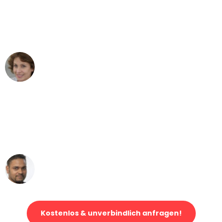
"Besser hätte ich mir den Umzug von
Düsseldorf nach Wien nicht vorstellen
können - DANKE!"
Maria W
Umzug von Düsseldorf nach Wien
"Mein Klavier kam in unter 24 Stunden
ohne einen Kratzer an - ein
erstklassiger Service!"
Ümit Y.
Klaviertransport in Düsseldorf
Kostenlos & unverbindlich anfragen!